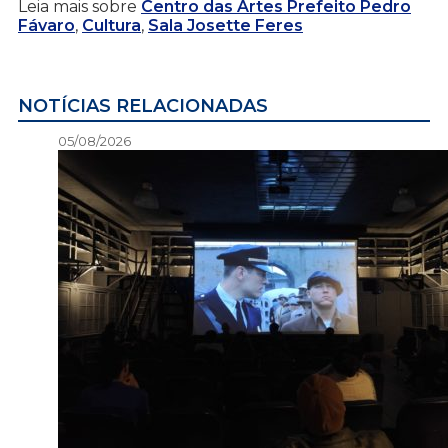
Leia mais sobre
Centro das Artes Prefeito Pedro
Fávaro
,
Cultura
,
Sala Josette Feres
NOTÍCIAS RELACIONADAS
05/08/2026