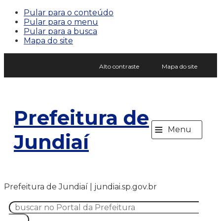
Pular para o conteúdo
Pular para o menu
Pular para a busca
Mapa do site
Alto contraste
Mapa do site
Prefeitura de
≡
Menu
Jundiaí
Prefeitura de Jundiaí | jundiai.sp.gov.br