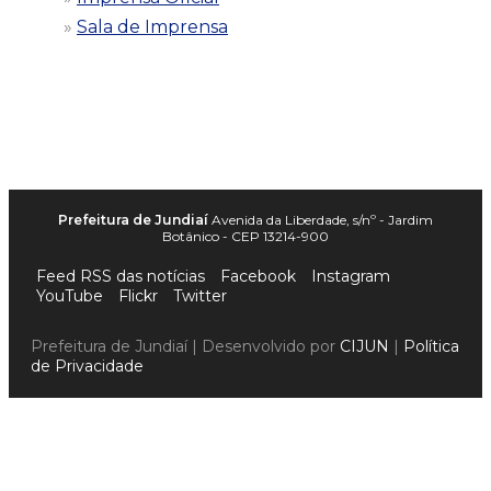
Sala de Imprensa
Prefeitura de Jundiaí
Avenida da Liberdade, s/nº - Jardim
Botânico - CEP 13214-900
Feed RSS das notícias
Facebook
Instagram
YouTube
Flickr
Twitter
Prefeitura de Jundiaí | Desenvolvido por
CIJUN
|
Política
de Privacidade