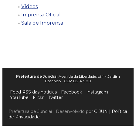
Vídeos
Imprensa Oficial
Sala de Imprensa
Prefeitura de Jundiaí
Avenida da Liberdade, s/nº - Jardim
Botânico - CEP 13214-900
Feed RSS das notícias
Facebook
Instagram
YouTube
Flickr
Twitter
Prefeitura de Jundiaí | Desenvolvido por
CIJUN
|
Política
de Privacidade