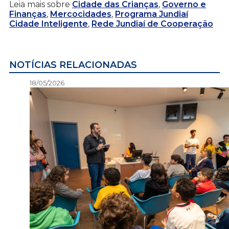
Leia mais sobre
Cidade das Crianças
,
Governo e
Finanças
,
Mercocidades
,
Programa Jundiaí
Cidade Inteligente
,
Rede Jundiaí de Cooperação
NOTÍCIAS RELACIONADAS
18/05/2026