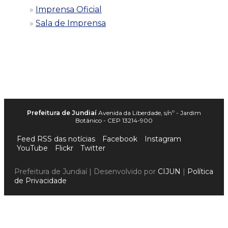
Imprensa Oficial
Sala de Imprensa
Prefeitura de Jundiaí
Avenida da Liberdade, s/nº - Jardim
Botânico - CEP 13214-900
Feed RSS das notícias
Facebook
Instagram
YouTube
Flickr
Twitter
Prefeitura de Jundiaí | Desenvolvido por
CIJUN
|
Política
de Privacidade