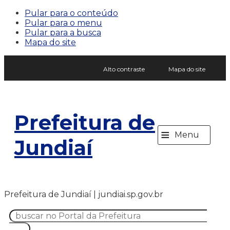
Pular para o conteúdo
Pular para o menu
Pular para a busca
Mapa do site
Alto contraste
Mapa do site
Prefeitura de
≡
Menu
Jundiaí
Prefeitura de Jundiaí | jundiai.sp.gov.br