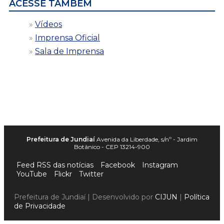
ACESSE TAMBÉM
Vídeos
Imprensa Oficial
Sala de Imprensa
Prefeitura de Jundiaí
Avenida da Liberdade, s/nº - Jardim
Botânico - CEP 13214-900
Feed RSS das notícias
Facebook
Instagram
YouTube
Flickr
Twitter
Prefeitura de Jundiaí | Desenvolvido por
CIJUN
|
Política
de Privacidade