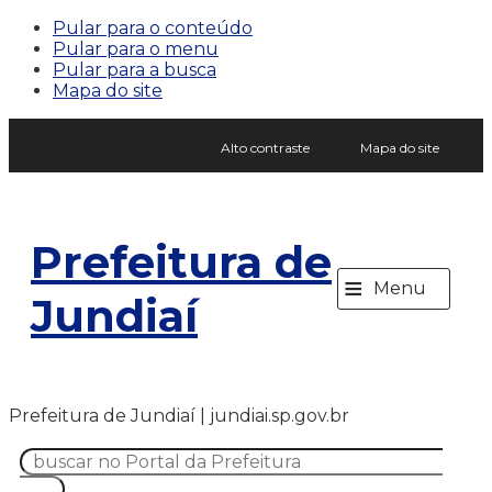
Pular para o conteúdo
Pular para o menu
Pular para a busca
Mapa do site
Alto contraste
Mapa do site
Prefeitura de
≡
Menu
Jundiaí
Prefeitura de Jundiaí | jundiai.sp.gov.br