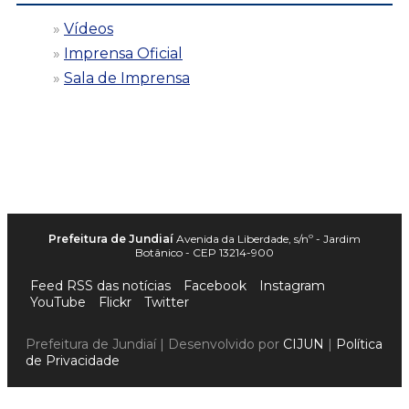
Vídeos
Imprensa Oficial
Sala de Imprensa
Prefeitura de Jundiaí
Avenida da Liberdade, s/nº - Jardim
Botânico - CEP 13214-900
Feed RSS das notícias
Facebook
Instagram
YouTube
Flickr
Twitter
Prefeitura de Jundiaí | Desenvolvido por
CIJUN
|
Política
de Privacidade