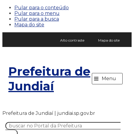
Pular para o conteúdo
Pular para o menu
Pular para a busca
Mapa do site
Alto contraste
Mapa do site
Prefeitura de
≡
Menu
Jundiaí
Prefeitura de Jundiaí | jundiai.sp.gov.br