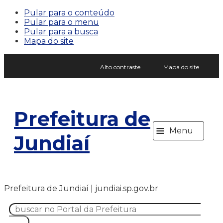
Pular para o conteúdo
Pular para o menu
Pular para a busca
Mapa do site
Alto contraste
Mapa do site
Prefeitura de
≡
Menu
Jundiaí
Prefeitura de Jundiaí | jundiai.sp.gov.br