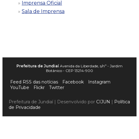
Imprensa Oficial
Sala de Imprensa
Prefeitura de Jundiaí
Avenida da Liberdade, s/nº - Jardim
Botânico - CEP 13214-900
Feed RSS das notícias
Facebook
Instagram
YouTube
Flickr
Twitter
Prefeitura de Jundiaí | Desenvolvido por
CIJUN
|
Política
de Privacidade