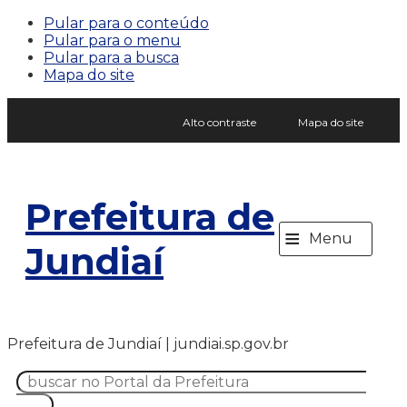
Pular para o conteúdo
Pular para o menu
Pular para a busca
Mapa do site
Alto contraste
Mapa do site
Prefeitura de
≡
Menu
Jundiaí
Prefeitura de Jundiaí | jundiai.sp.gov.br