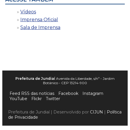
Vídeos
Imprensa Oficial
Sala de Imprensa
Prefeitura de Jundiaí
Avenida da Liberdade, s/nº - Jardim
Botânico - CEP 13214-900
Feed RSS das notícias
Facebook
Instagram
YouTube
Flickr
Twitter
Prefeitura de Jundiaí | Desenvolvido por
CIJUN
|
Política
de Privacidade