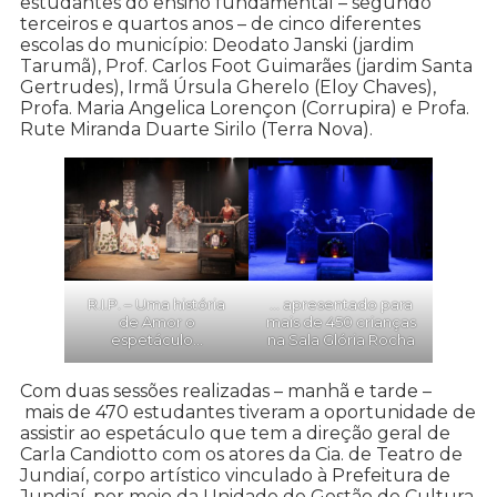
estudantes do ensino fundamental – segundo
terceiros e quartos anos – de cinco diferentes
escolas do município: Deodato Janski (jardim
Tarumã), Prof. Carlos Foot Guimarães (jardim Santa
Gertrudes), Irmã Úrsula Gherelo (Eloy Chaves),
Profa. Maria Angelica Lorençon (Corrupira) e Profa.
Rute Miranda Duarte Sirilo (Terra Nova).
R.I.P. – Uma história
… apresentado para
de Amor o
mais de 450 crianças
espetáculo…
na Sala Glória Rocha
Com duas sessões realizadas – manhã e tarde –
mais de 470 estudantes tiveram a oportunidade de
assistir ao espetáculo que tem a direção geral de
Carla Candiotto com os atores da Cia. de Teatro de
Jundiaí, corpo artístico vinculado à Prefeitura de
Jundiaí, por meio da Unidade de Gestão de Cultura