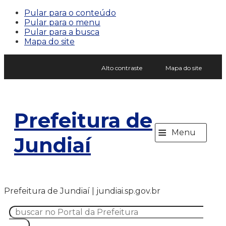
Pular para o conteúdo
Pular para o menu
Pular para a busca
Mapa do site
Alto contraste
Mapa do site
Prefeitura de
≡
Menu
Jundiaí
Prefeitura de Jundiaí | jundiai.sp.gov.br