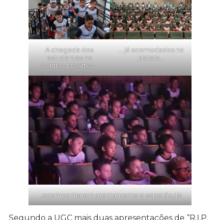
A chegada dos
… já acomodados na
estudantes no
plateia…
Centro das Artes…
…acompanharam atentamente o espetáculo
Segundo a UGC mais duas apresentações de “R.I.P.