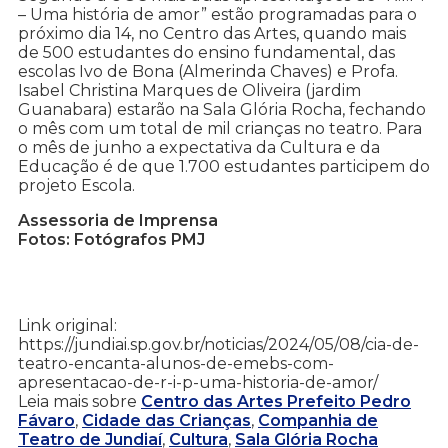
– Uma história de amor” estão programadas para o
próximo dia 14, no Centro das Artes, quando mais
de 500 estudantes do ensino fundamental, das
escolas Ivo de Bona (Almerinda Chaves) e Profa.
Isabel Christina Marques de Oliveira (jardim
Guanabara) estarão na Sala Glória Rocha, fechando
o mês com um total de mil crianças no teatro. Para
o mês de junho a expectativa da Cultura e da
Educação é de que 1.700 estudantes participem do
projeto Escola.
Assessoria de Imprensa
Fotos: Fotógrafos PMJ
Link original:
https://jundiai.sp.gov.br/noticias/2024/05/08/cia-de-
teatro-encanta-alunos-de-emebs-com-
apresentacao-de-r-i-p-uma-historia-de-amor/
Leia mais sobre
Centro das Artes Prefeito Pedro
Fávaro
,
Cidade das Crianças
,
Companhia de
Teatro de Jundiaí
,
Cultura
,
Sala Glória Rocha