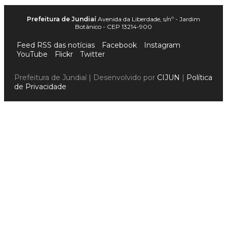
Prefeitura de Jundiaí
Avenida da Liberdade, s/nº - Jardim
Botânico - CEP 13214-900
Feed RSS das notícias
Facebook
Instagram
YouTube
Flickr
Twitter
Prefeitura de Jundiaí | Desenvolvido por
CIJUN
|
Política
de Privacidade