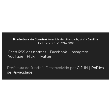
Prefeitura de Jundiaí
Avenida da Liberdade, s/nº - Jardim
Botânico - CEP 13214-900
Feed RSS das notícias
Facebook
Instagram
YouTube
Flickr
Twitter
Prefeitura de Jundiaí | Desenvolvido por
CIJUN
|
Política
de Privacidade