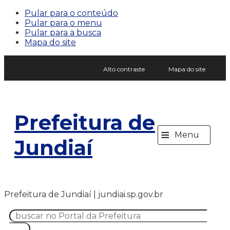
Pular para o conteúdo
Pular para o menu
Pular para a busca
Mapa do site
Alto contraste
Mapa do site
Prefeitura de
≡
Menu
Jundiaí
Prefeitura de Jundiaí | jundiai.sp.gov.br