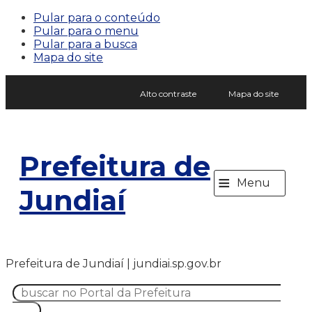
Pular para o conteúdo
Pular para o menu
Pular para a busca
Mapa do site
Alto contraste
Mapa do site
Prefeitura de
≡
Menu
Jundiaí
Prefeitura de Jundiaí | jundiai.sp.gov.br