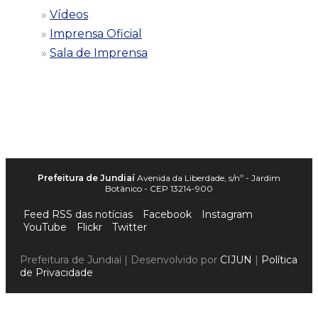
Vídeos
Imprensa Oficial
Sala de Imprensa
Prefeitura de Jundiaí
Avenida da Liberdade, s/nº - Jardim
Botânico - CEP 13214-900
Feed RSS das notícias
Facebook
Instagram
YouTube
Flickr
Twitter
Prefeitura de Jundiaí | Desenvolvido por
CIJUN
|
Política
de Privacidade