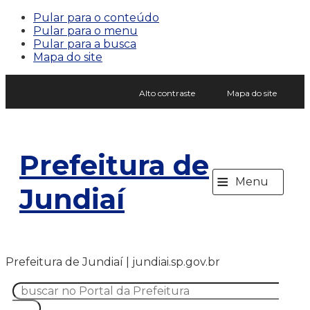
Pular para o conteúdo
Pular para o menu
Pular para a busca
Mapa do site
Alto contraste
Mapa do site
Prefeitura de
≡
Menu
Jundiaí
Prefeitura de Jundiaí | jundiai.sp.gov.br