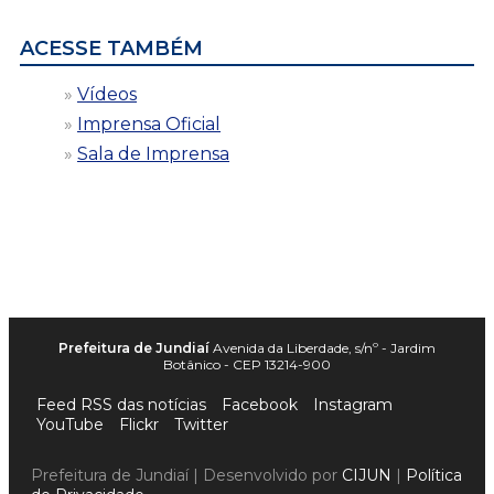
ACESSE TAMBÉM
Vídeos
Imprensa Oficial
Sala de Imprensa
Prefeitura de Jundiaí
Avenida da Liberdade, s/nº - Jardim
Botânico - CEP 13214-900
Feed RSS das notícias
Facebook
Instagram
YouTube
Flickr
Twitter
Prefeitura de Jundiaí | Desenvolvido por
CIJUN
|
Política