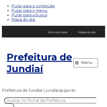
Pular para o conteúdo
Pular para o menu
Pular para a busca
Mapa do site
Alto contraste
Mapa do site
Prefeitura de
≡
Menu
Jundiaí
Prefeitura de Jundiaí | jundiai.sp.gov.br