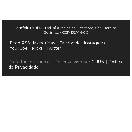
Prefeitura de Jundiaí
Avenida da Liberdade, s/nº - Jardim
Botânico - CEP 13214-900
Feed RSS das notícias
Facebook
Instagram
YouTube
Flickr
Twitter
Prefeitura de Jundiaí | Desenvolvido por
CIJUN
|
Política
de Privacidade