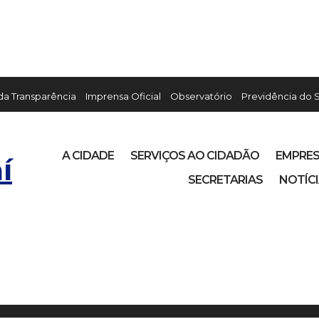
 da Transparência
Imprensa Oficial
Observatório
Previdência do 
A CIDADE
SERVIÇOS AO CIDADÃO
EMPRE
í
SECRETARIAS
NOTÍC