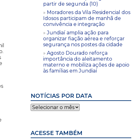
partir de segunda (10)
Moradores da Vila Residencial dos
Idosos participam de manhã de
convivência e integração
Jundiaí amplia ação para
organizar fiação aérea e reforçar
segurança nos postes da cidade
il
o.
Agosto Dourado reforça
s
importância do aleitamento
e
materno e mobiliza ações de apoio
às famílias em Jundiaí
es
NOTÍCIAS POR DATA
Notícias
por
data
e
ACESSE TAMBÉM