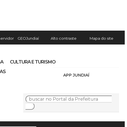
Servidor
GEOJundiaí
Alto contraste
Mapa do site
SA
CULTURA E TURISMO
IAS
APP JUNDIAÍ