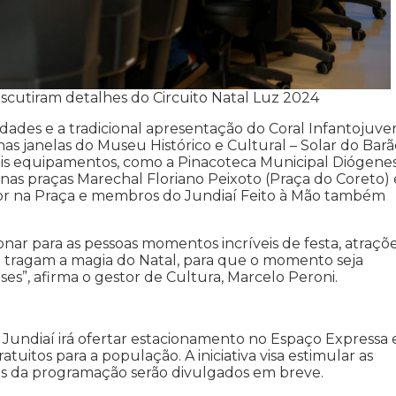
scutiram detalhes do Circuito Natal Luz 2024
dades e a tradicional apresentação do Coral Infantojuven
as janelas do Museu Histórico e Cultural – Solar do Barã
ais equipamentos, como a Pinacoteca Municipal Diógene
nas praças Marechal Floriano Peixoto (Praça do Coreto) 
or na Praça e membros do Jundiaí Feito à Mão também
onar para as pessoas momentos incríveis de festa, atraçõ
e tragam a magia do Natal, para que o momento seja
ses”, afirma o gestor de Cultura, Marcelo Peroni.
e Jundiaí irá ofertar estacionamento no Espaço Expressa 
uitos para a população. A iniciativa visa estimular as
es da programação serão divulgados em breve.