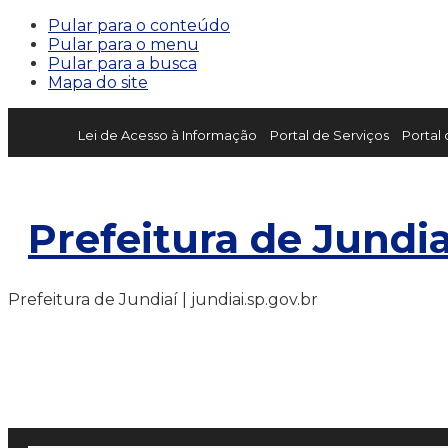
Pular para o conteúdo
Pular para o menu
Pular para a busca
Mapa do site
Lei de Acesso à Informação
Portal de Serviços
Portal
Prefeitura de Jundia
Prefeitura de Jundiaí | jundiai.sp.gov.br