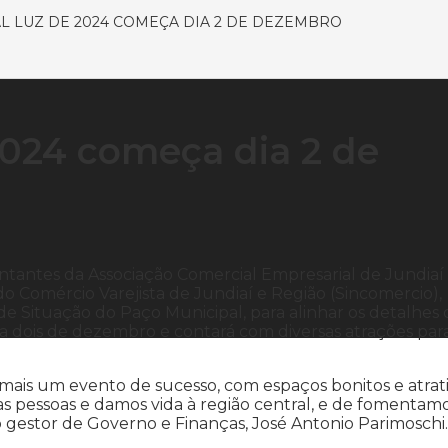
AL LUZ DE 2024 COMEÇA DIA 2 DE DEZEMBRO
2024 começa dia 2 de
sentantes da Associação Comercial Empresarial de Jundiaí
 do Comércio Varejista de Jundiaí e Região (Sincomercio),
de Situação do Paço Municipal, para alinhar os detalhes 
dia dois de dezembro e contará com diversas atrações par
 mais um evento de sucesso, com espaços bonitos e atrat
as pessoas e damos vida à região central, e de fomentam
gestor de Governo e Finanças, José Antonio Parimoschi