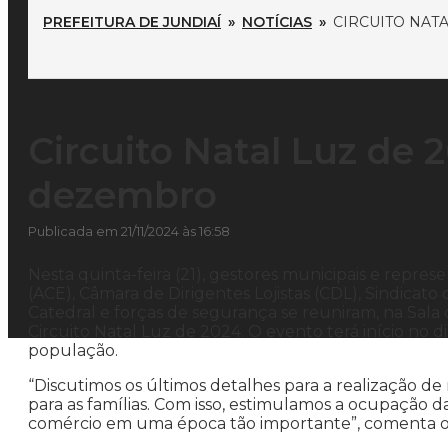
PREFEITURA DE JUNDIAÍ
»
NOTÍCIAS
»
CIRCUITO NAT
Circuito Natal Luz de 
dezembro
Publicada em 21/11/2024 às 16:58
Nesta quinta-feira (21), gestores municipais e repre
(ACE), Câmara de Dirigentes Lojistas (CDL), Sindicato
Catedral e forças de segurança se reuniram, na Sala 
Circuito Natal Luz de 2024. O evento terá início no 
população.
“Discutimos os últimos detalhes para a realização de
para as famílias. Com isso, estimulamos a ocupação d
comércio em uma época tão importante”, comenta o 