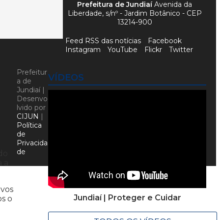
Prefeitura de Jundiaí
Avenida da
Liberdade, s/nº - Jardim Botânico - CEP
13214-900
Feed RSS das notícias
Facebook
Instagram
YouTube
Flickr
Twitter
Prefeitur
VÍDEOS
a de
Jundiaí |
Desenvo
lvido por
CIJUN
|
Política
de
Privacida
de
do
a a
ivos
Jundiaí | Proteger e Cuidar
os o
.