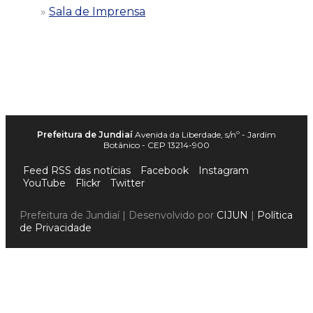
Sala de Imprensa
Prefeitura de Jundiaí
Avenida da Liberdade, s/nº - Jardim
Botânico - CEP 13214-900
Feed RSS das notícias
Facebook
Instagram
YouTube
Flickr
Twitter
Prefeitura de Jundiaí | Desenvolvido por
CIJUN
|
Política
de Privacidade