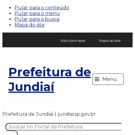
Pular para o conteúdo
Pular para o menu
Pular para a busca
Mapa do site
Alto contraste
Mapa do site
Prefeitura de
≡
Menu
Jundiaí
Prefeitura de Jundiaí | jundiai.sp.gov.br