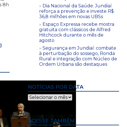
s 8h
Dia Nacional da Saúde: Jundiaí
reforça a prevenção e investe R$
36,8 milhões em novas UBSs
Espaço Expressa recebe mostra
gratuita com clássicos de Alfred
Hitchcock durante o mês de
agosto
)
Segurança em Jundiaí: combate
à perturbação do sossego, Ronda
Rural e integração com Núcleo de
Ordem Urbana são destaques
NOTÍCIAS POR DATA
Notícias
por
data
ACESSE TAMBÉM