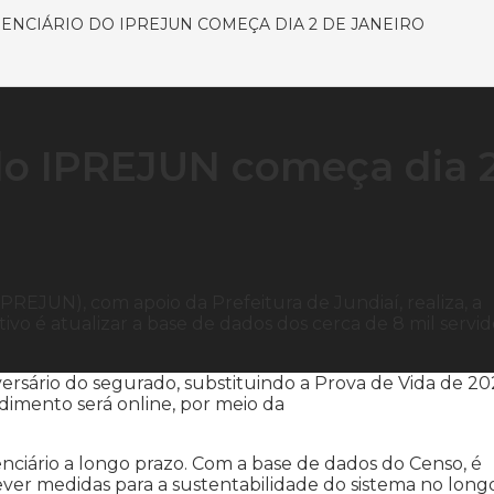
ENCIÁRIO DO IPREJUN COMEÇA DIA 2 DE JANEIRO
do IPREJUN começa dia 
IPREJUN), com apoio da Prefeitura de Jundiaí, realiza, a
tivo é atualizar a base de dados dos cerca de 8 mil servi
versário do segurado, substituindo a Prova de Vida de 20
dimento será online, por meio da
nciário a longo prazo. Com a base de dados do Censo, é
prever medidas para a sustentabilidade do sistema no long