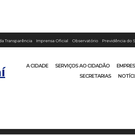
 da Transparência
Imprensa Oficial
Observatório
Previdência do 
A CIDADE
SERVIÇOS AO CIDADÃO
EMPRE
í
SECRETARIAS
NOTÍC