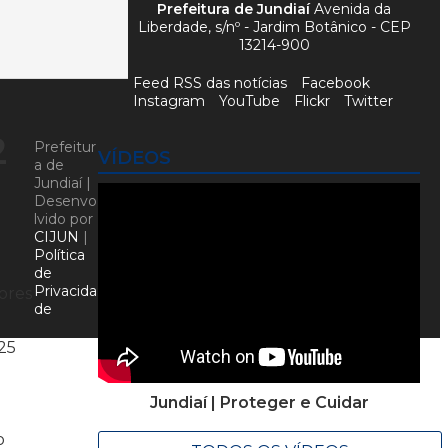
Prefeitura de Jundiaí
Avenida da
Liberdade, s/nº - Jardim Botânico - CEP
13214-900
Feed RSS das notícias
Facebook
Instagram
YouTube
Flickr
Twitter
2
Prefeitur
VÍDEOS
a de
Jundiaí |
Desenvo
lvido por
CIJUN
|
Política
de
Privacida
dores
de
25
Jundiaí | Proteger e Cuidar
o