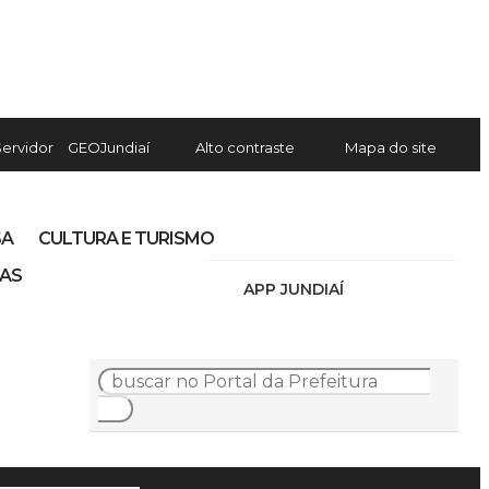
Servidor
GEOJundiaí
Alto contraste
Mapa do site
SA
CULTURA E TURISMO
IAS
APP JUNDIAÍ