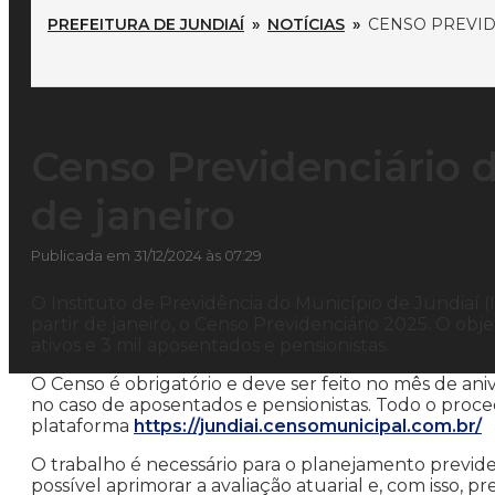
PREFEITURA DE JUNDIAÍ
»
NOTÍCIAS
»
CENSO PREVID
Censo Previdenciário 
de janeiro
Publicada em 31/12/2024 às 07:29
O Instituto de Previdência do Município de Jundiaí (
partir de janeiro, o Censo Previdenciário 2025. O obje
ativos e 3 mil aposentados e pensionistas.
O Censo é obrigatório e deve ser feito no mês de ani
no caso de aposentados e pensionistas. Todo o proce
plataforma
https://jundiai.censomunicipal.com.br/
O trabalho é necessário para o planejamento previde
possível aprimorar a avaliação atuarial e, com isso, 