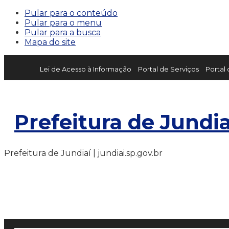
Pular para o conteúdo
Pular para o menu
Pular para a busca
Mapa do site
Lei de Acesso à Informação
Portal de Serviços
Portal
Prefeitura de Jundia
Prefeitura de Jundiaí | jundiai.sp.gov.br