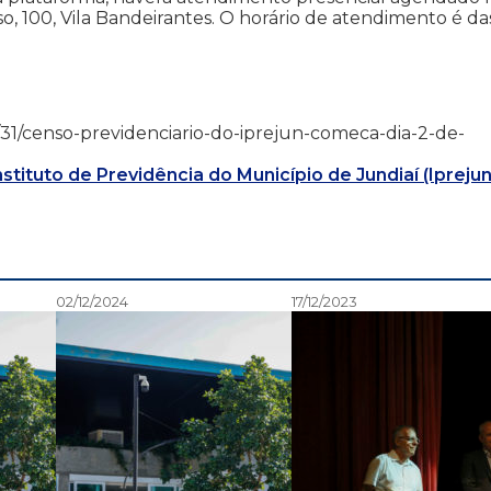
, 100, Vila Bandeirantes. O horário de atendimento é da
/12/31/censo-previdenciario-do-iprejun-comeca-dia-2-de-
nstituto de Previdência do Município de Jundiaí (Iprejun
02/12/2024
17/12/2023