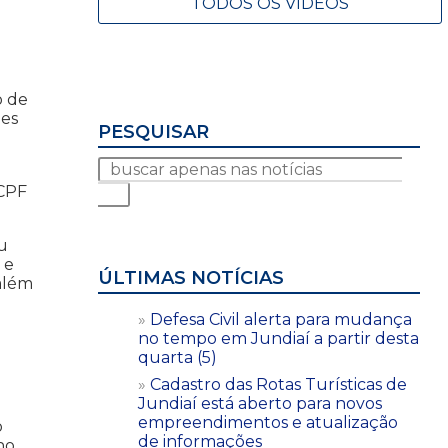
TODOS OS VÍDEOS
o de
ões
PESQUISAR
 CPF
u
 e
ÚLTIMAS NOTÍCIAS
além
Defesa Civil alerta para mudança
no tempo em Jundiaí a partir desta
quarta (5)
Cadastro das Rotas Turísticas de
Jundiaí está aberto para novos
empreendimentos e atualização
o
de informações
no