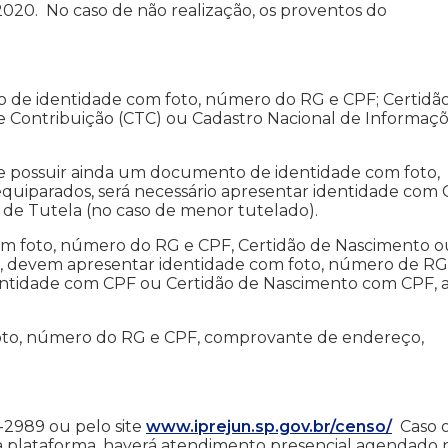
020. No caso de não realização, os proventos do
to de identidade com foto, número do RG e CPF; Certidã
 Contribuição (CTC) ou Cadastro Nacional de Informaç
e possuir ainda um documento de identidade com foto,
equiparados, será necessário apresentar identidade com
de Tutela (no caso de menor tutelado).
om foto, número do RG e CPF, Certidão de Nascimento o
, devem apresentar identidade com foto, número de RG
 identidade com CPF ou Certidão de Nascimento com CPF, 
foto, número do RG e CPF, comprovante de endereço,
8-2989 ou pelo site
www.iprejun.sp.gov.br/censo/
Caso 
ia plataforma, haverá atendimento presencial agendado 