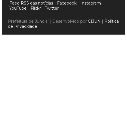
Feed RSS das notícias
Facebook
Instagram
YouTube
Flickr
Twitter
Prefeitura de Jundiaí | Desenvolvido por
CIJUN
|
Política
de Privacidade