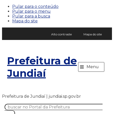
Pular para o conteúdo
Pular para o menu
Pular para a busca
Mapa do site
Alto contraste
Mapa do site
Prefeitura de
≡
Menu
Jundiaí
Prefeitura de Jundiaí | jundiai.sp.gov.br