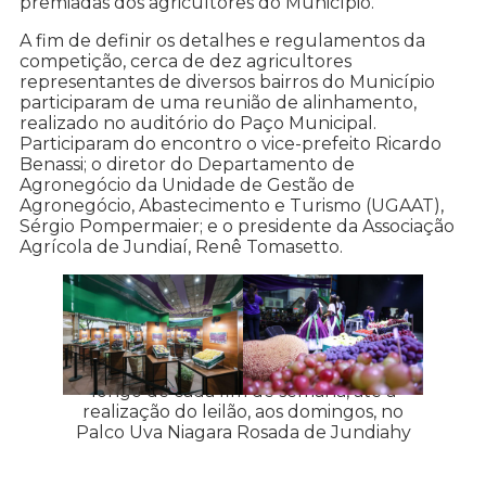
premiadas dos agricultores do Município.
A fim de definir os detalhes e regulamentos da
competição, cerca de dez agricultores
representantes de diversos bairros do Município
participaram de uma reunião de alinhamento,
realizado no auditório do Paço Municipal.
Participaram do encontro o vice-prefeito Ricardo
Benassi; o diretor do Departamento de
Agronegócio da Unidade de Gestão de
Agronegócio, Abastecimento e Turismo (UGAAT),
Sérgio Pompermaier; e o presidente da Associação
Agrícola de Jundiaí, Renê Tomasetto.
Frutas premiadas ficam expostas ao
longo de cada fim de semana, até a
realização do leilão, aos domingos, no
Palco Uva Niagara Rosada de Jundiahy