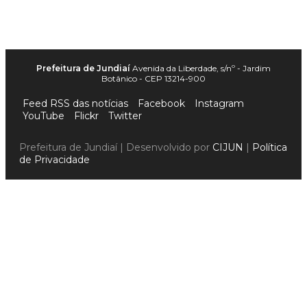
Prefeitura de Jundiaí
Avenida da Liberdade, s/nº - Jardim
Botânico - CEP 13214-900
Feed RSS das notícias
Facebook
Instagram
YouTube
Flickr
Twitter
Prefeitura de Jundiaí | Desenvolvido por
CIJUN
|
Política
de Privacidade