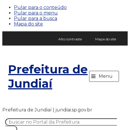
Pular para o conteúdo
Pular para o menu
Pular para a busca
Mapa do site
Alto contraste
Mapa do site
Prefeitura de
≡
Menu
Jundiaí
Prefeitura de Jundiaí | jundiai.sp.gov.br