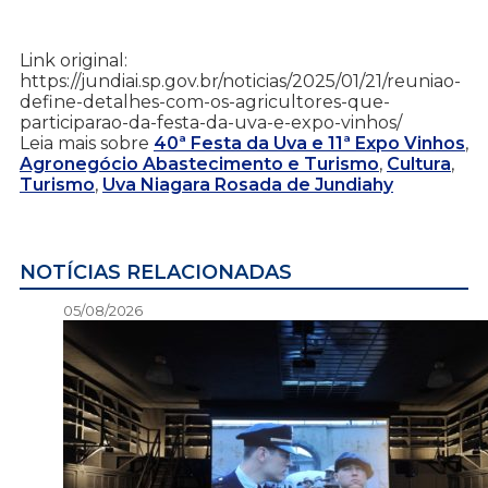
Link original:
https://jundiai.sp.gov.br/noticias/2025/01/21/reuniao-
define-detalhes-com-os-agricultores-que-
participarao-da-festa-da-uva-e-expo-vinhos/
Leia mais sobre
40ª Festa da Uva e 11ª Expo Vinhos
,
Agronegócio Abastecimento e Turismo
,
Cultura
,
Turismo
,
Uva Niagara Rosada de Jundiahy
NOTÍCIAS RELACIONADAS
05/08/2026