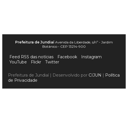
Prefeitura de Jundiaí
Avenida da Liberdade, s/nº - Jardim
Botânico - CEP 13214-900
Feed RSS das notícias
Facebook
Instagram
YouTube
Flickr
Twitter
Prefeitura de Jundiaí | Desenvolvido por
CIJUN
|
Política
de Privacidade