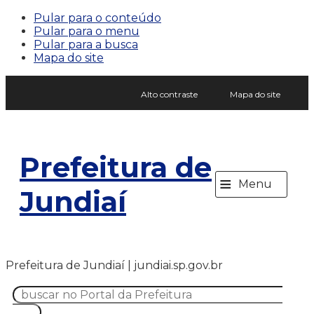
Pular para o conteúdo
Pular para o menu
Pular para a busca
Mapa do site
Alto contraste
Mapa do site
Prefeitura de
≡
Menu
Jundiaí
Prefeitura de Jundiaí | jundiai.sp.gov.br