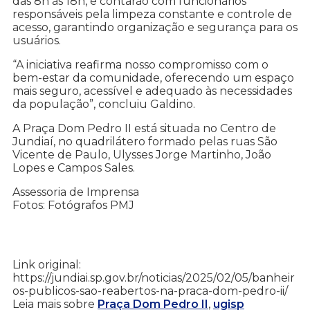
das 8h às 18h, e contarão com funcionários
responsáveis pela limpeza constante e controle de
acesso, garantindo organização e segurança para os
usuários.
“A iniciativa reafirma nosso compromisso com o
bem-estar da comunidade, oferecendo um espaço
mais seguro, acessível e adequado às necessidades
da população”, concluiu Galdino.
A Praça Dom Pedro II está situada no Centro de
Jundiaí, no quadrilátero formado pelas ruas São
Vicente de Paulo, Ulysses Jorge Martinho, João
Lopes e Campos Sales.
Assessoria de Imprensa
Fotos: Fotógrafos PMJ
Link original:
https://jundiai.sp.gov.br/noticias/2025/02/05/banheir
os-publicos-sao-reabertos-na-praca-dom-pedro-ii/
Leia mais sobre
Praça Dom Pedro II
,
ugisp