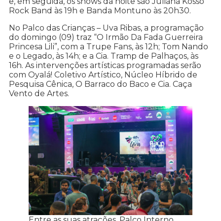
e, em seguida, os shows da noite são Juliana Kosso
Rock Band às 19h e Banda Montuno às 20h30.
No Palco das Crianças – Uva Ribas, a programação
do domingo (09) traz “O Irmão Da Fada Guerreira
Princesa Lili”, com a Trupe Fans, às 12h; Tom Nando
e o Legado, às 14h; e a Cia. Tramp de Palhaços, às
16h. As intervenções artísticas programadas serão
com Oyalá! Coletivo Artístico, Núcleo Híbrido de
Pesquisa Cênica, O Barraco do Baco e Cia. Caça
Vento de Artes.
Entre as suas atrações, Palco Interno