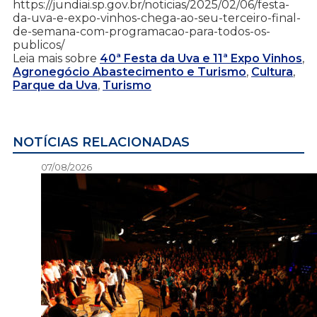
https://jundiai.sp.gov.br/noticias/2025/02/06/festa-
da-uva-e-expo-vinhos-chega-ao-seu-terceiro-final-
de-semana-com-programacao-para-todos-os-
publicos/
Leia mais sobre
40ª Festa da Uva e 11ª Expo Vinhos
,
Agronegócio Abastecimento e Turismo
,
Cultura
,
Parque da Uva
,
Turismo
NOTÍCIAS RELACIONADAS
07/08/2026