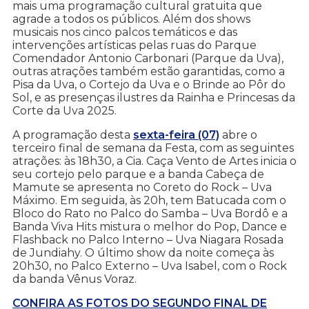
mais uma programação cultural gratuita que
agrade a todos os públicos. Além dos shows
musicais nos cinco palcos temáticos e das
intervenções artísticas pelas ruas do Parque
Comendador Antonio Carbonari (Parque da Uva),
outras atrações também estão garantidas, como a
Pisa da Uva, o Cortejo da Uva e o Brinde ao Pôr do
Sol, e as presenças ilustres da Rainha e Princesas da
Corte da Uva 2025.
A programação desta
sexta-feira (07)
abre o
terceiro final de semana da Festa, com as seguintes
atrações: às 18h30, a Cia. Caça Vento de Artes inicia o
seu cortejo pelo parque e a banda Cabeça de
Mamute se apresenta no Coreto do Rock – Uva
Máximo. Em seguida, às 20h, tem Batucada com o
Bloco do Rato no Palco do Samba – Uva Bordô e a
Banda Viva Hits mistura o melhor do Pop, Dance e
Flashback no Palco Interno – Uva Niagara Rosada
de Jundiahy. O último show da noite começa às
20h30, no Palco Externo – Uva Isabel, com o Rock
da banda Vênus Voraz.
CONFIRA AS FOTOS DO SEGUNDO FINAL DE