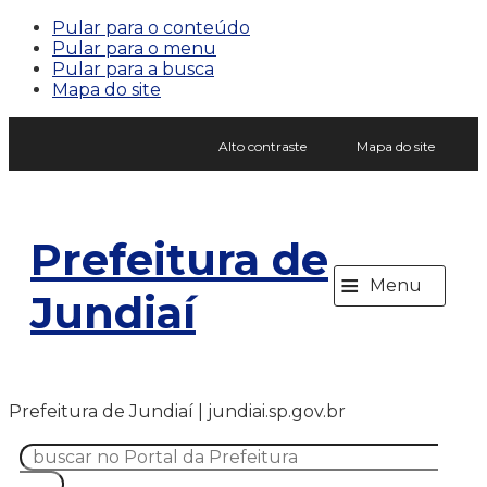
Pular para o conteúdo
Pular para o menu
Pular para a busca
Mapa do site
Alto contraste
Mapa do site
Prefeitura de
≡
Menu
Jundiaí
Prefeitura de Jundiaí | jundiai.sp.gov.br