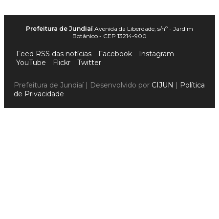
Prefeitura de Jundiaí
Avenida da Liberdade, s/nº - Jardim
Botânico - CEP 13214-900
Feed RSS das notícias
Facebook
Instagram
YouTube
Flickr
Twitter
Prefeitura de Jundiaí | Desenvolvido por
CIJUN
|
Política
de Privacidade