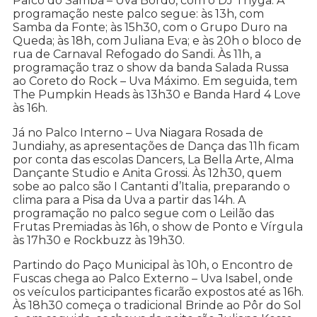
Palco do Samba – Uva Bordô, com o DJ Thyga. A
programação neste palco segue: às 13h, com
Samba da Fonte; às 15h30, com o Grupo Duro na
Queda; às 18h, com Juliana Eva; e às 20h o bloco de
rua de Carnaval Refogado do Sandi. Às 11h, a
programação traz o show da banda Salada Russa
ao Coreto do Rock – Uva Máximo. Em seguida, tem
The Pumpkin Heads às 13h30 e Banda Hard 4 Love
às 16h.
Já no Palco Interno – Uva Niagara Rosada de
Jundiahy, as apresentações de Dança das 11h ficam
por conta das escolas Dancers, La Bella Arte, Alma
Dançante Studio e Anita Grossi. Às 12h30, quem
sobe ao palco são I Cantanti d’Italia, preparando o
clima para a Pisa da Uva a partir das 14h. A
programação no palco segue com o Leilão das
Frutas Premiadas às 16h, o show de Ponto e Vírgula
às 17h30 e Rockbuzz às 19h30.
Partindo do Paço Municipal às 10h, o Encontro de
Fuscas chega ao Palco Externo – Uva Isabel, onde
os veículos participantes ficarão expostos até as 16h.
Às 18h30 começa o tradicional Brinde ao Pôr do Sol