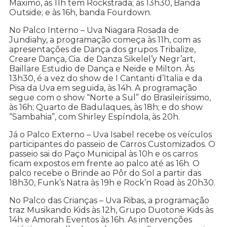
Máximo, às 11h tem Rockstrada; às 13h30, Banda
Outside; e às 16h, banda Fourdown.
No Palco Interno – Uva Niagara Rosada de
Jundiahy, a programação começa às 11h, com as
apresentações de Dança dos grupos Tribalize,
Creare Dança, Cia. de Danza Sikelel’y Negr’art,
Baillare Estudio de Dança e Neide e Milton. Às
13h30, é a vez do show de I Cantanti d’Italia e da
Pisa da Uva em seguida, às 14h. A programação
segue com o show “Norte a Sul” do Brasileiríssimo,
às 16h; Quarto de Badulaques, às 18h; e do show
“Sambahia”, com Shirley Espíndola, às 20h.
Já o Palco Externo – Uva Isabel recebe os veículos
participantes do passeio de Carros Customizados. O
passeio sai do Paço Municipal às 10h e os carros
ficam expostos em frente ao palco até as 16h. O
palco recebe o Brinde ao Pôr do Sol a partir das
18h30, Funk’s Natra às 19h e Rock’n Road às 20h30.
No Palco das Crianças – Uva Ribas, a programação
traz Musikando Kids às 12h, Grupo Duotone Kids às
14h e Amorah Eventos às 16h. As intervenções