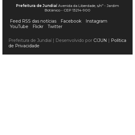
Prefeitura de Jundiaí
Avenida da Liberdade, s/nº - Jardim
Botânico - CEP 13214-900
Feed RSS das notícias
Facebook
Instagram
YouTube
Flickr
Twitter
Prefeitura de Jundiaí | Desenvolvido por
CIJUN
|
Política
de Privacidade