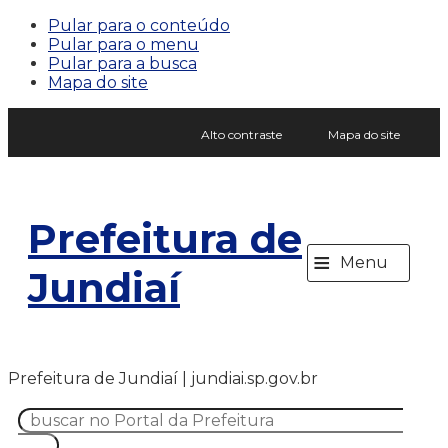
Pular para o conteúdo
Pular para o menu
Pular para a busca
Mapa do site
Alto contraste
Mapa do site
Prefeitura de
≡
Menu
Jundiaí
Prefeitura de Jundiaí | jundiai.sp.gov.br