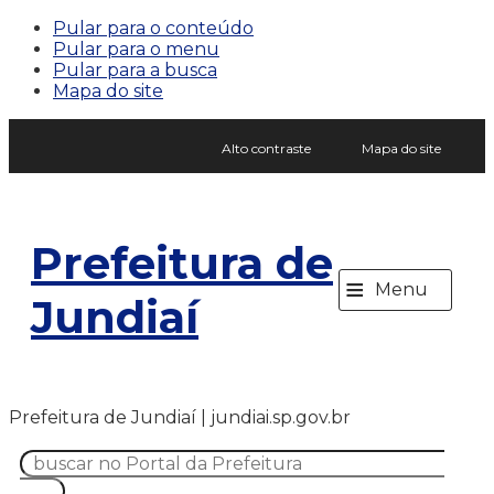
Pular para o conteúdo
Pular para o menu
Pular para a busca
Mapa do site
Alto contraste
Mapa do site
Prefeitura de
≡
Menu
Jundiaí
Prefeitura de Jundiaí | jundiai.sp.gov.br