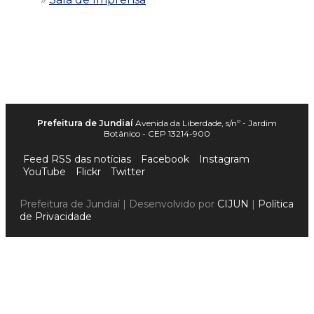
Prefeitura de Jundiaí
Avenida da Liberdade, s/nº - Jardim
Botânico - CEP 13214-900
Feed RSS das notícias
Facebook
Instagram
YouTube
Flickr
Twitter
Prefeitura de Jundiaí | Desenvolvido por
CIJUN
|
Política
de Privacidade