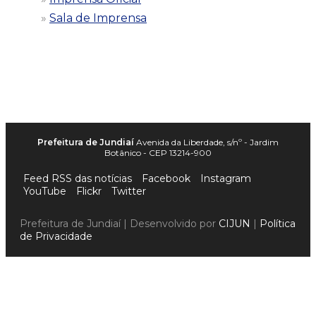
Sala de Imprensa
Prefeitura de Jundiaí
Avenida da Liberdade, s/nº - Jardim
Botânico - CEP 13214-900
Feed RSS das notícias
Facebook
Instagram
YouTube
Flickr
Twitter
Prefeitura de Jundiaí | Desenvolvido por
CIJUN
|
Política
de Privacidade