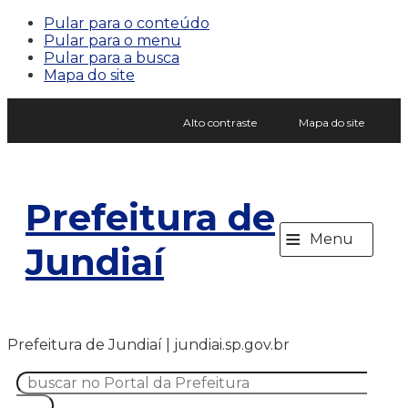
Pular para o conteúdo
Pular para o menu
Pular para a busca
Mapa do site
Alto contraste
Mapa do site
Prefeitura de
≡
Menu
Jundiaí
Prefeitura de Jundiaí | jundiai.sp.gov.br