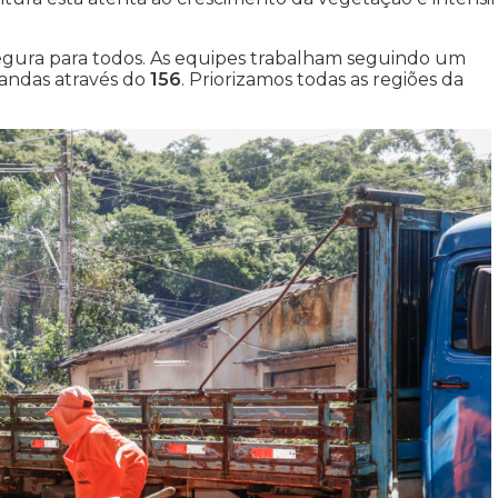
segura para todos. As equipes trabalham seguindo um
andas através do
156
. Priorizamos todas as regiões da