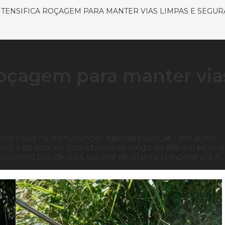
NTENSIFICA ROÇAGEM PARA MANTER VIAS LIMPAS E SEGUR
 roçagem para manter via
ensificada na manutenção das vias públicas, com ações
poca do ano, sol com chuvas ao longo do dia, o crescim
s, como tipo de solo, espécie de planta, temperatura e