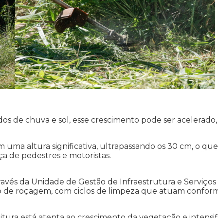
fica corte roçagem de mato
os de chuva e sol, esse crescimento pode ser acelerado,
m uma altura significativa, ultrapassando os 30 cm, o que
a de pedestres e motoristas.
través da Unidade de Gestão de Infraestrutura e Serviços
de roçagem, com ciclos de limpeza que atuam confor
tura está atenta ao crescimento da vegetação e intensif