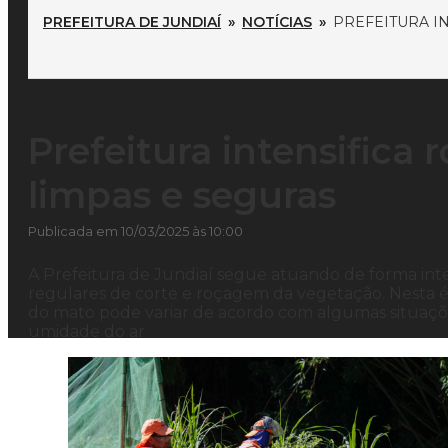
PREFEITURA DE JUNDIAÍ
»
NOTÍCIAS
»
PREFEITURA I
Prefeitura intensifica
limpas e seguras
Publicada em 10/03/2025 às 10:00
A Prefeitura de Jundiaí segue atuando de forma int
regulares de corte e roçagem da vegetação. Nesta é
do mato pode variar de acordo com algumas situaçõe
umidade do ar.