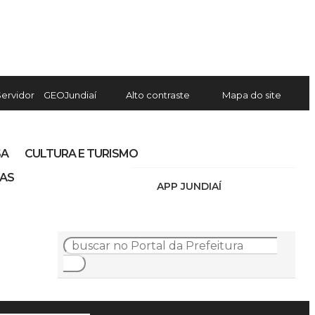
Servidor
GEOJundiaí
Alto contraste
Mapa do site
SA
CULTURA E TURISMO
IAS
APP JUNDIAÍ