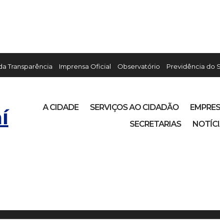
 da Transparência
Imprensa Oficial
Observatório
Previdência do 
A CIDADE
SERVIÇOS AO CIDADÃO
EMPRE
í
SECRETARIAS
NOTÍC