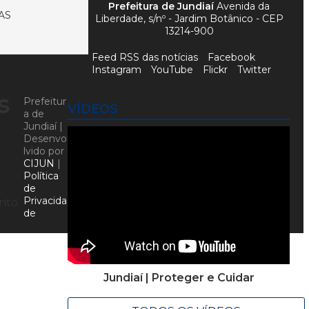
Prefeitura de Jundiaí
Avenida da
AS
Liberdade, s/nº - Jardim Botânico - CEP
13214-900
Feed RSS das notícias
Facebook
Instagram
YouTube
Flickr
Twitter
s
Prefeitur
VÍDEOS
a de
Jundiaí |
Desenvo
lvido por
CIJUN
|
Política
de
Privacida
ento
de
Jundiaí | Proteger e Cuidar