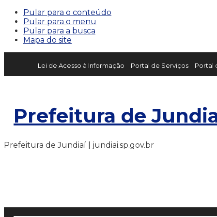
Pular para o conteúdo
Pular para o menu
Pular para a busca
Mapa do site
Lei de Acesso à Informação
Portal de Serviços
Portal
Prefeitura de Jundia
Prefeitura de Jundiaí | jundiai.sp.gov.br