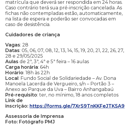
matrícula que deverá ser respondida em 24 horas.
Caso contrário terá sua pré-inscrição cancelada. As
fichas não contempladas estão, automaticamente,
na lista de espera e poderão ser convocadas em
caso de desistência.
Cuidadores de criança
Vagas
: 28
Datas
: 05, 06, 07, 08, 12, 13, 14, 15, 19, 20, 21, 22, 26, 27,
28 e 29/05/2025
Aulas
de 2ª, 3ª, 4ª e 5ª feira – 16 aulas
Carga horária
: 64h
Horário
: 18h às 22h
Local
: Fundo Social de Solidariedade – Av. Dona
Manoela Lacerda de Vergueiro, s/n – Portão 3 –
Anexo ao Parque da Uva – Bairro Anhangabaú
Pré-requisito
: ter, no mínimo, 18 anos completos
Link de
inscrição:
https://forms.gle/7XrS9TnKKFeJTK5A9
Assessoria de Imprensa
Foto: Fotógrafo PMJ