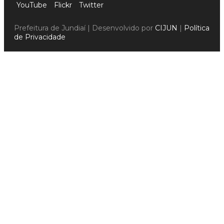
YouTube
Flickr
Twitter
Prefeitura de Jundiaí | Desenvolvido por
CIJUN
|
Política
de Privacidade