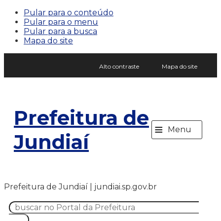
Pular para o conteúdo
Pular para o menu
Pular para a busca
Mapa do site
Alto contraste
Mapa do site
Prefeitura de
≡
Menu
Jundiaí
Prefeitura de Jundiaí | jundiai.sp.gov.br