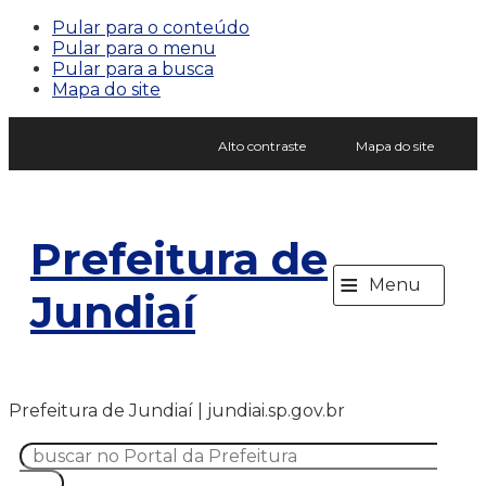
Pular para o conteúdo
Pular para o menu
Pular para a busca
Mapa do site
Alto contraste
Mapa do site
Prefeitura de
≡
Menu
Jundiaí
Prefeitura de Jundiaí | jundiai.sp.gov.br