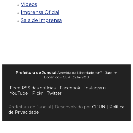
Vídeos
Imprensa Oficial
Sala de Imprensa
Prefeitura de Jundiaí
Avenida da Liberdade, s/nº - Jardim
Botânico - CEP 13214-900
Feed RSS das notícias
Facebook
Instagram
YouTube
Flickr
Twitter
Prefeitura de Jundiaí | Desenvolvido por
CIJUN
|
Política
de Privacidade