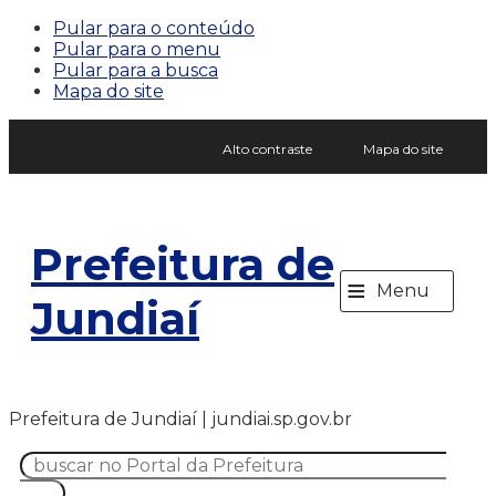
Pular para o conteúdo
Pular para o menu
Pular para a busca
Mapa do site
Alto contraste
Mapa do site
Prefeitura de
≡
Menu
Jundiaí
Prefeitura de Jundiaí | jundiai.sp.gov.br