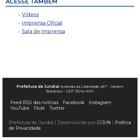
ACESSE TAMBÉM
Vídeos
Imprensa Oficial
Sala de Imprensa
Prefeitura de Jundiaí
Avenida da Liberdade, s/nº - Jardim
Botânico - CEP 13214-900
Feed RSS das notícias
Facebook
Instagram
YouTube
Flickr
Twitter
Prefeitura de Jundiaí | Desenvolvido por
CIJUN
|
Política
de Privacidade