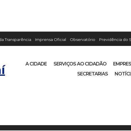
 da Transparência
Imprensa Oficial
Observatório
Previdência do 
A CIDADE
SERVIÇOS AO CIDADÃO
EMPRE
í
SECRETARIAS
NOTÍC