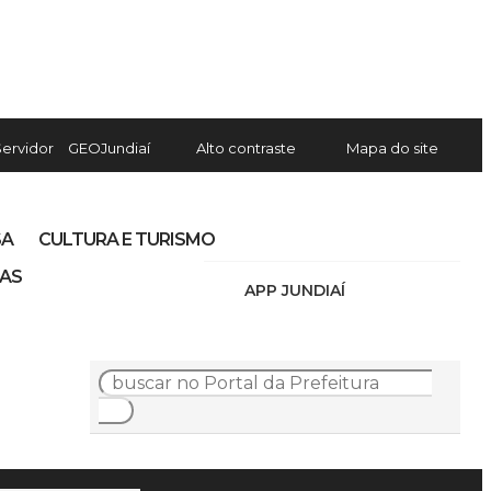
Servidor
GEOJundiaí
Alto contraste
Mapa do site
SA
CULTURA E TURISMO
IAS
APP JUNDIAÍ