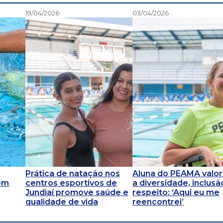
19/04/2026
03/04/2026
Prática de natação nos
Aluna do PEAMA valor
têm
centros esportivos de
a diversidade, inclusã
Jundiaí promove saúde e
respeito: ‘Aqui eu me
qualidade de vida
reencontrei’