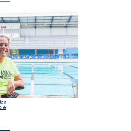
iza
o e