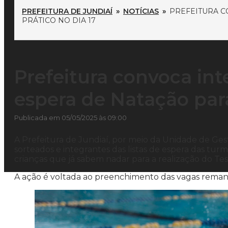
PREFEITURA DE JUNDIAÍ
»
NOTÍCIAS
»
PREFEITURA C
PRÁTICO NO DIA 17
Prefeitura convoca int
espera de Natação para
Publicada em 05/05/2025 às 09:00
A Prefeitura de Jundiaí, por meio da Unidade de Ge
sorteados e integrantes das listas de espera das turm
crianças que já sabem nadar para a realização do Tes
A ação é voltada ao preenchimento das vagas reman