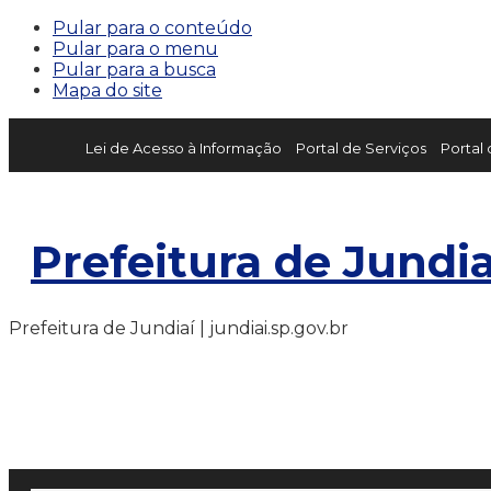
Pular para o conteúdo
Pular para o menu
Pular para a busca
Mapa do site
Lei de Acesso à Informação
Portal de Serviços
Portal
Prefeitura de Jundia
Prefeitura de Jundiaí | jundiai.sp.gov.br