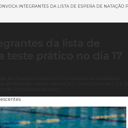
ONVOCA INTEGRANTES DA LISTA DE ESPERA DE NATAÇÃO P
egrantes da lista de
 teste prático no dia 17
stão de Esporte e Lazer (UGEL) convoca os candidatos
as de Natação master adulto, 60+, Teens (turmas 1, 2 e 3)
te de Proficiência de nado.
escentes.