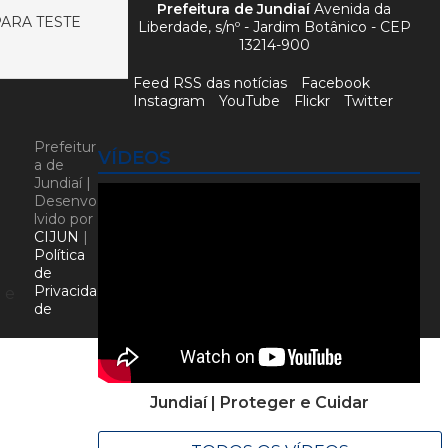
Prefeitura de Jundiaí
Avenida da
ARA TESTE
Liberdade, s/nº - Jardim Botânico - CEP
13214-900
Feed RSS das notícias
Facebook
Instagram
YouTube
Flickr
Twitter
Prefeitur
VÍDEOS
a de
Jundiaí |
Desenvo
lvido por
CIJUN
|
Política
de
Privacida
 e
de
Jundiaí | Proteger e Cuidar