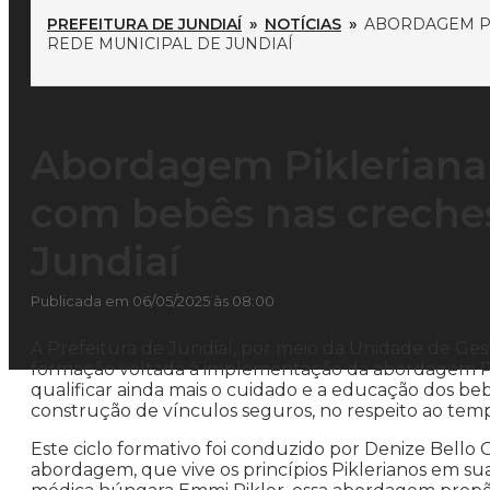
PREFEITURA DE JUNDIAÍ
»
NOTÍCIAS
»
ABORDAGEM PI
REDE MUNICIPAL DE JUNDIAÍ
Abordagem Pikleriana
com bebês nas creches
Jundiaí
Publicada em 06/05/2025 às 08:00
A Prefeitura de Jundiaí, por meio da Unidade de G
formação voltada à implementação da abordagem Pikl
qualificar ainda mais o cuidado e a educação dos be
construção de vínculos seguros, no respeito ao tem
Este ciclo formativo foi conduzido por Denize Bello 
abordagem, que vive os princípios Piklerianos em sua 