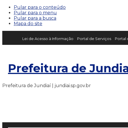
Pular para o conteúdo
Pular para o menu
Pular para a busca
Mapa do site
Lei de Acesso à Informação
Portal de Serviços
Portal
Prefeitura de Jundia
Prefeitura de Jundiaí | jundiai.sp.gov.br