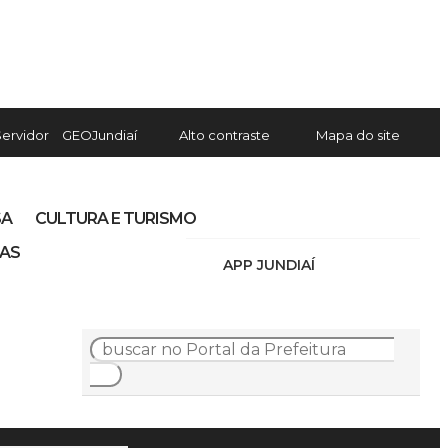
Servidor
GEOJundiaí
Alto contraste
Mapa do site
SA
CULTURA E TURISMO
IAS
APP JUNDIAÍ