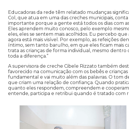
Educadoras da rede têm relatado mudanças significa
Col, que atua em uma das creches municipais, conta c
importante porque a gente está todos os dias com a
Eles aprendem muito conosco, pelo exemplo mesmo
eles, eles se sentem mais acolhidos. Eu percebo que 
agora está mais visível. Por exemplo, as refeições 
íntimo, sem tanto barulho, em que eles ficam mais 
trata as crianças de forma individual, mesmo dentro 
toda a diferença.”
A supervisora de creche Cibele Rizzato também des
favorecido na comunicação com os bebês e criança
fundamental e vai muito além das palavras. O tom de
que criam uma relação de confiança. Quando pratica
quanto eles respondem, compreendem e cooperam. A
entende, participa e retribui quando é tratado com re