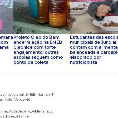
 Semana
Projeto Óleo do Bem
Estudantes das escol
 com
encerra ação na EMEB
municipais de Jundiaí
rama
Cleonice com forte
contam com aliment
engajamento; outras
balanceada e cardápi
escolas seguem como
elaborado por
ponto de coleta
nutricionista
ao_Nuticional_EMEB_Naman_T
ar_Vale_Verde-46
tima_Abordagem_Pikleriana_E
cadores_Infantis-1