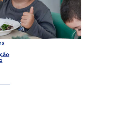
as
ação
o