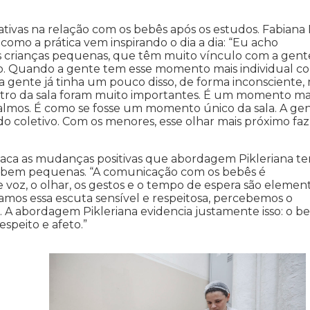
tivas na relação com os bebês após os estudos. Fabiana
omo a prática vem inspirando o dia a dia: “Eu acho
s crianças pequenas, que têm muito vínculo com a gent
. Quando a gente tem esse momento mais individual c
a gente já tinha um pouco disso, de forma inconsciente,
dentro da sala foram muito importantes. É um momento ma
calmos. É como se fosse um momento único da sala. A ge
do coletivo. Com os menores, esse olhar mais próximo faz
taca as mudanças positivas que abordagem Pikleriana t
s bem pequenas. “A comunicação com os bebês é
 voz, o olhar, os gestos e o tempo de espera são elemen
mos essa escuta sensível e respeitosa, percebemos o
 abordagem Pikleriana evidencia justamente isso: o b
speito e afeto.”