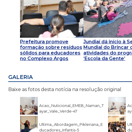
Prefeitura promove
Jundiaí dá início à
formação sobre resíduos
Mundial do Brincar
sólidos para educadores
atividades do prog
no Complexo Argos
‘Escola da Gente’
GALERIA
Baixe as fotos desta notícia na resolução original
Acao_Nuticional_EMEB_Naman_T
Ac
ayar_Vale_Verde-47
ay
Ultima_Abordagem_Pikleriana_E
Ul
ducadores_Infantis-5
du