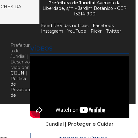
Prefeitura de Jundiaí
Avenida da
ECHES DA
Liberdade, s/nº - Jardim Botânico - CEP
13214-900
Feed RSS das notícias
Facebook
Instagram
YouTube
Flickr
Twitter
Prefeitur
VÍDEOS
a de
Jundiaí |
Desenvo
lvido por
CIJUN
|
Política
de
Privacida
de
Jundiaí | Proteger e Cuidar