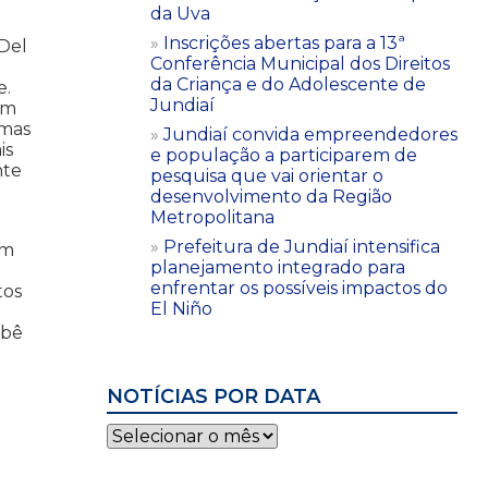
da Uva
Inscrições abertas para a 13ª
 Del
Conferência Municipal dos Direitos
da Criança e do Adolescente de
e.
Jundiaí
om
 mas
Jundiaí convida empreendedores
is
e população a participarem de
nte
pesquisa que vai orientar o
desenvolvimento da Região
Metropolitana
Prefeitura de Jundiaí intensifica
em
planejamento integrado para
enfrentar os possíveis impactos do
tos
El Niño
ebê
NOTÍCIAS POR DATA
Notícias
por
data