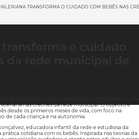
KLERIANA TRANSFORMA O CUIDADO COM BEBÊS NAS CR
 transforma o cuidado
 da rede municipal de
estão de Educação (UGE), está dando continuidade a uma
eriana nas creches da rede municipal. O objetivo é
bês desde os primeiros meses de vida, com foco na
po de cada criança e na autonomia.
Gonçalvez, educadora infantil da rede e estudiosa da
prática cotidiana com os bebês. Inspirada nas teorias da