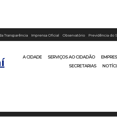
 da Transparência
Imprensa Oficial
Observatório
Previdência do 
A CIDADE
SERVIÇOS AO CIDADÃO
EMPRE
í
SECRETARIAS
NOTÍC