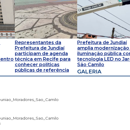
s
Representantes da
Prefeitura de Jundiaí
Prefeitura de Jundiaí
amplia modernização
participam de agenda
iluminação pública c
Centro
técnica em Recife para
tecnologia LED no Ja
conhecer políticas
São Camilo
públicas de referência
GALERIA
uniao_Moradores_Sao_Camilo
7
uniao_Moradores_Sao_Camilo
8