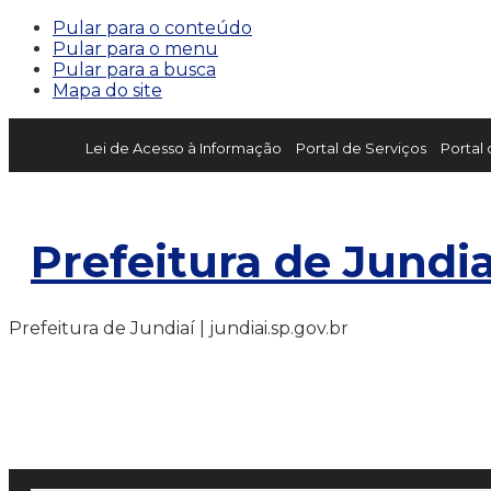
Pular para o conteúdo
Pular para o menu
Pular para a busca
Mapa do site
Lei de Acesso à Informação
Portal de Serviços
Portal
Prefeitura de Jundia
Prefeitura de Jundiaí | jundiai.sp.gov.br