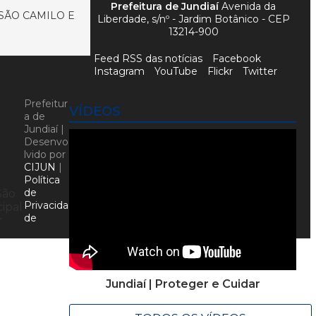
Prefeitura de Jundiaí
Avenida da
SÃO CAMILO E
Liberdade, s/nº - Jardim Botânico - CEP
13214-900
Feed RSS das notícias
Facebook
Instagram
YouTube
Flickr
Twitter
Prefeitur
VÍDEOS
a de
Jundiaí |
Desenvo
lvido por
CIJUN
|
Política
de
São
Privacida
ipal
de
r
Jundiaí | Proteger e Cuidar