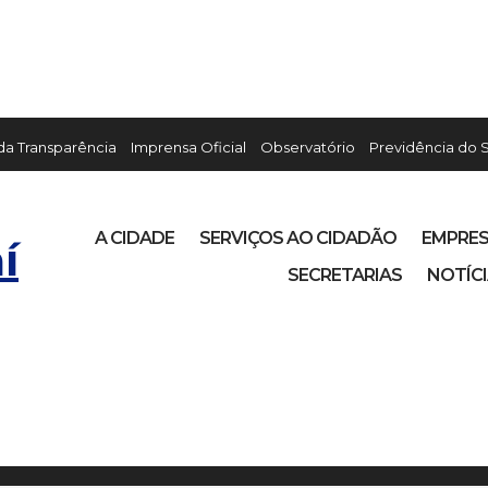
 da Transparência
Imprensa Oficial
Observatório
Previdência do 
A CIDADE
SERVIÇOS AO CIDADÃO
EMPRE
í
SECRETARIAS
NOTÍC