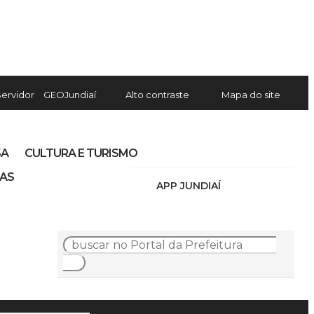
Servidor
GEOJundiaí
Alto contraste
Mapa do site
SA
CULTURA E TURISMO
IAS
APP JUNDIAÍ