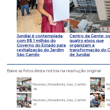
Jundiaí é contemplada
Centro da Gente: o
com R$ 1 milhão do
quatro eixos que
Governo do Estado para
organizam a
revitalização do Jardim
transformação do 
São Camilo
de Jundiaí
Baixe as fotos desta notícia na resolução original
Reuniao_Moradores_Sao_Camilo
Re
-16
-1
Reuniao_Moradores_Sao_Camilo
Re
-17
-1