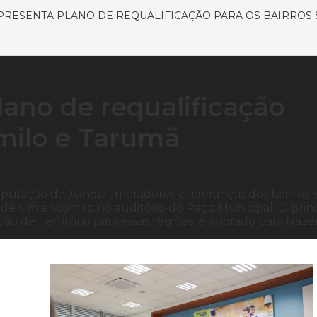
PRESENTA PLANO DE REQUALIFICAÇÃO PARA OS BAIRROS 
lano de requalificação
amilo e Tarumã
ulação de Jundiaí, moradores e lideranças dos bairros 
, de um encontro no auditório do Paço Municipal. O princ
ão de Território para essas regiões, elaborado para traze