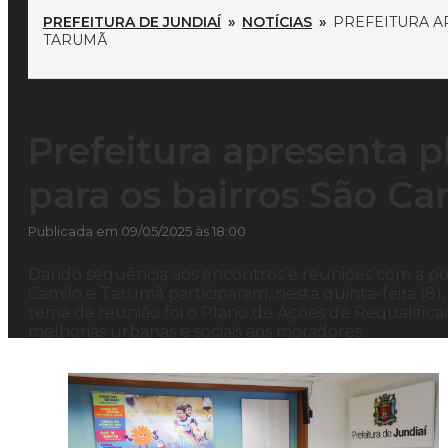
PREFEITURA DE JUNDIAÍ
»
NOTÍCIAS
»
PREFEITURA A
TARUMÃ
Prefeitura apresenta p
para os bairros São C
Publicada em 09/05/2025 às 18:00
Dando sequência aos encontros e reuniões com a pop
Camilo e Tarumã participaram, nesta quinta-feira (8)
tema da reunião foi o Plano de Ações de Requalificaç
melhorias urbanas e sociais aos moradores.