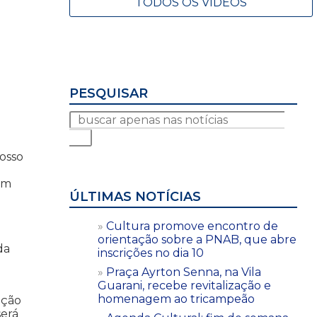
TODOS OS VÍDEOS
PESQUISAR
Nosso
em
ÚLTIMAS NOTÍCIAS
Cultura promove encontro de
orientação sobre a PNAB, que abre
da
inscrições no dia 10
Praça Ayrton Senna, na Vila
Guarani, recebe revitalização e
homenagem ao tricampeão
ução
será