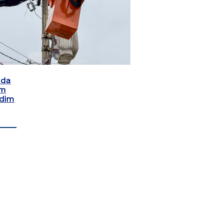
 da
om
rdim