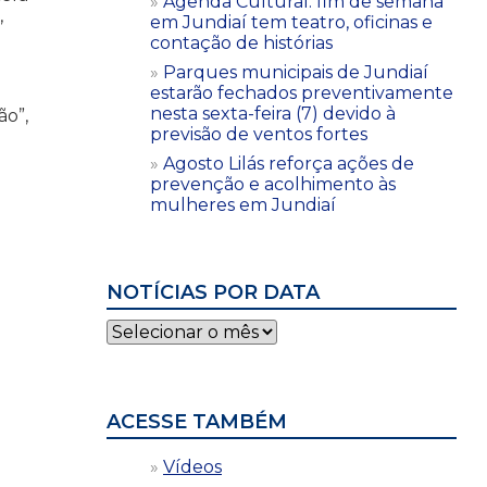
Agenda Cultural: fim de semana
,
em Jundiaí tem teatro, oficinas e
contação de histórias
Parques municipais de Jundiaí
estarão fechados preventivamente
nesta sexta-feira (7) devido à
ão”,
previsão de ventos fortes
Agosto Lilás reforça ações de
prevenção e acolhimento às
mulheres em Jundiaí
NOTÍCIAS POR DATA
Notícias
por
data
ACESSE TAMBÉM
Vídeos