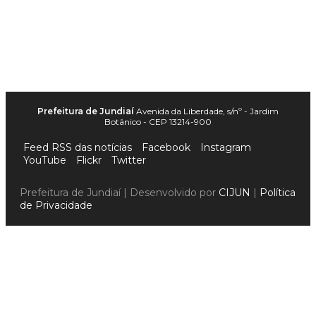
Prefeitura de Jundiaí
Avenida da Liberdade, s/nº - Jardim
Botânico - CEP 13214-900
Feed RSS das notícias
Facebook
Instagram
YouTube
Flickr
Twitter
Prefeitura de Jundiaí | Desenvolvido por
CIJUN
|
Política
de Privacidade