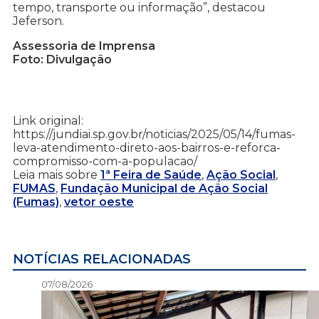
tempo, transporte ou informação”, destacou
Jeferson.
Assessoria de Imprensa
Foto: Divulgação
Link original:
https://jundiai.sp.gov.br/noticias/2025/05/14/fumas-
leva-atendimento-direto-aos-bairros-e-reforca-
compromisso-com-a-populacao/
Leia mais sobre
1ª Feira de Saúde
,
Ação Social
,
FUMAS
,
Fundação Municipal de Ação Social
(Fumas)
,
vetor oeste
NOTÍCIAS RELACIONADAS
07/08/2026