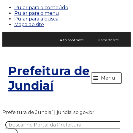
Pular para o conteúdo
Pular para o menu
Pular para a busca
Mapa do site
Alto contraste
Mapa do site
Prefeitura de
≡
Menu
Jundiaí
Prefeitura de Jundiaí | jundiai.sp.gov.br