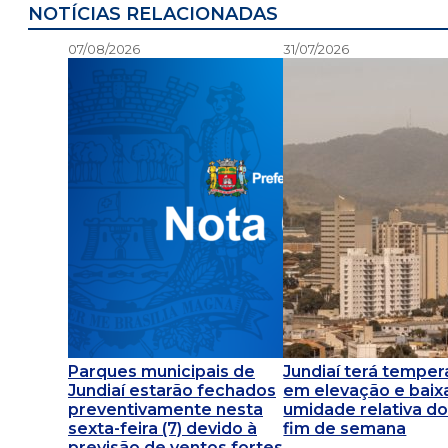
NOTÍCIAS RELACIONADAS
07/08/2026
31/07/2026
Parques municipais de
Jundiaí terá temper
Jundiaí estarão fechados
em elevação e baix
preventivamente nesta
umidade relativa do
sexta-feira (7) devido à
fim de semana
previsão de ventos fortes