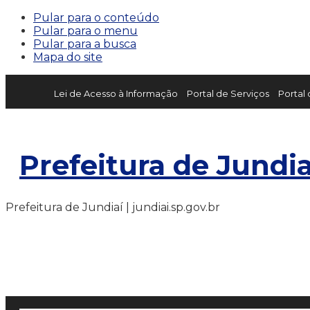
Pular para o conteúdo
Pular para o menu
Pular para a busca
Mapa do site
Lei de Acesso à Informação
Portal de Serviços
Portal
Prefeitura de Jundia
Prefeitura de Jundiaí | jundiai.sp.gov.br