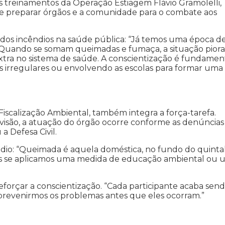
os treinamentos da Operação Estiagem Flávio Gramolelli,
de preparar órgãos e a comunidade para o combate aos
 dos incêndios na saúde pública: “Já temos uma época d
 Quando se somam queimadas e fumaça, a situação piora.
xtra no sistema de saúde. A conscientização é fundament
 irregulares ou envolvendo as escolas para formar uma
iscalização Ambiental, também integra a força-tarefa.
visão, a atuação do órgão ocorre conforme as denúncias
a Defesa Civil.
dio: “Queimada é aquela doméstica, no fundo do quintal
idimos se aplicamos uma medida de educação ambiental ou
reforçar a conscientização. “Cada participante acaba sen
a prevenirmos os problemas antes que eles ocorram.”