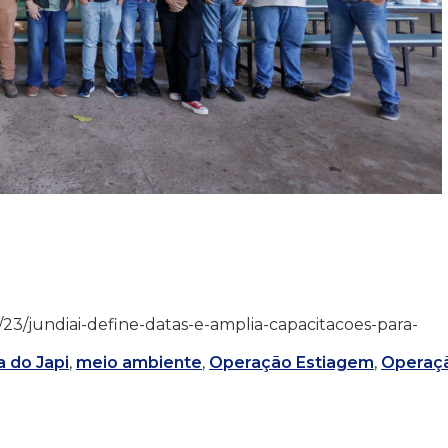
/05/23/jundiai-define-datas-e-amplia-capacitacoes-para-
 do Japi
,
meio ambiente
,
Operação Estiagem
,
Operaç