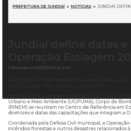
PREFEITURA DE JUNDIAÍ
»
NOTÍCIAS
»
JUNDIAÍ DEFI
Jundiaí define datas e
Operação Estiagem 20
Publicada em 23/05/2025 às 14:05
Reunião no CREAM alinha ações entre Defesa Civil,
capacitações serão abertas à população
Nesta semana, representantes da Defesa Civil, Fund
Urbano e Meio Ambiente (UGPUMA), Corpo de Bombei
(RINEM) se reuniram no Centro de Referência em Ed
diretrizes e datas das capacitações que integram a 
Coordenada pela Defesa Civil municipal, a Operação 
incêndios florestais e outros desastres relacionados