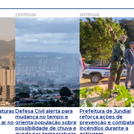
23/07/2026
21/07/2026
aturas
Defesa Civil alerta para
Prefeitura de Jundiaí
a
mudança no tempo e
reforça ações de
 ar no
orienta população sobre
prevenção e combate
possibilidade de chuva e
incêndios durante a
queda nas temperaturas
estiagem