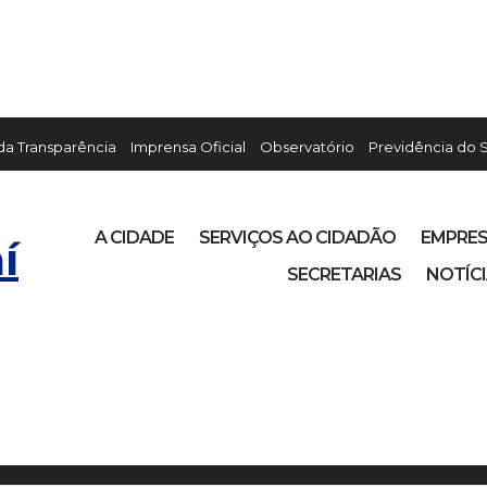
 da Transparência
Imprensa Oficial
Observatório
Previdência do 
A CIDADE
SERVIÇOS AO CIDADÃO
EMPRE
í
SECRETARIAS
NOTÍC