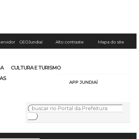
Servidor
GEOJundiaí
Alto contraste
Mapa do site
SA
CULTURA E TURISMO
IAS
APP JUNDIAÍ