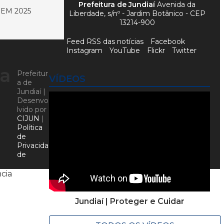
Prefeitura de Jundiaí
Avenida da
EM 2025
Liberdade, s/nº - Jardim Botânico - CEP
13214-900
Feed RSS das notícias
Facebook
Instagram
YouTube
Flickr
Twitter
ra
Prefeitur
VÍDEOS
a de
Jundiaí |
Desenvo
lvido por
CIJUN
|
Política
de
Privacida
de
cia
Jundiaí | Proteger e Cuidar