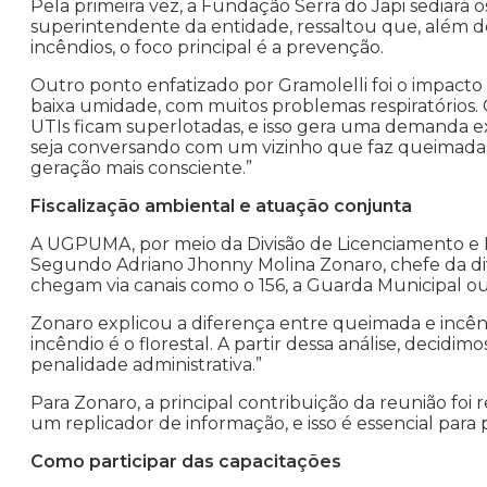
Pela primeira vez, a Fundação Serra do Japi sediará 
superintendente da entidade, ressaltou que, além 
incêndios, o foco principal é a prevenção.
Outro ponto enfatizado por Gramolelli foi o impacto
baixa umidade, com muitos problemas respiratórios.
UTIs ficam superlotadas, e isso gera uma demanda e
seja conversando com um vizinho que faz queimadas
geração mais consciente.”
Fiscalização ambiental e atuação conjunta
A UGPUMA, por meio da Divisão de Licenciamento e F
Segundo Adriano Jhonny Molina Zonaro, chefe da di
chegam via canais como o 156, a Guarda Municipal ou 
Zonaro explicou a diferença entre queimada e incên
incêndio é o florestal. A partir dessa análise, dec
penalidade administrativa.”
Para Zonaro, a principal contribuição da reunião foi 
um replicador de informação, e isso é essencial par
Como participar das capacitações