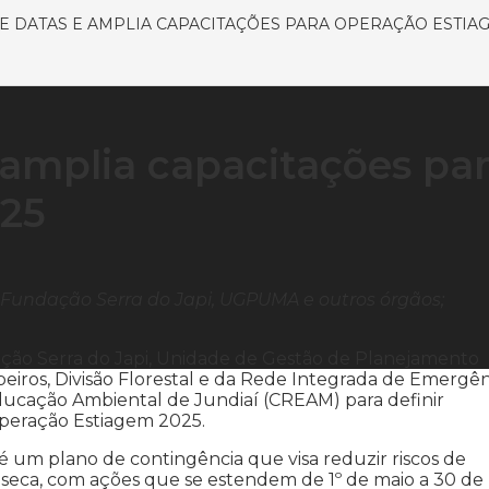
NE DATAS E AMPLIA CAPACITAÇÕES PARA OPERAÇÃO ESTIAG
 amplia capacitações pa
25
 Fundação Serra do Japi, UGPUMA e outros órgãos;
ação Serra do Japi, Unidade de Gestão de Planejamento
ros, Divisão Florestal e da Rede Integrada de Emergên
ucação Ambiental de Jundiaí (CREAM) para definir
Operação Estiagem 2025.
é um plano de contingência que visa reduzir riscos de
 à seca, com ações que se estendem de 1º de maio a 30 de