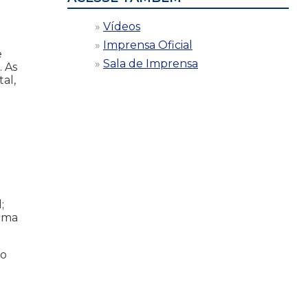
Vídeos
Imprensa Oficial
e
Sala de Imprensa
 As
al,
;
 uma
do