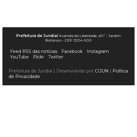
Prefeitura de Jundiaí
Avenida da Liberdade, s/nº - Jardim
Botânico - CEP 13214-900
Feed RSS das notícias
Facebook
Instagram
YouTube
Flickr
Twitter
Prefeitura de Jundiaí | Desenvolvido por
CIJUN
|
Política
de Privacidade