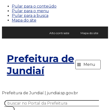
Pular para o conteúdo
Pular para o menu
Pular para a busca
Mapa do site
Alto contraste
Mapa do site
Prefeitura de
≡
Menu
Jundiaí
Prefeitura de Jundiaí | jundiai.sp.gov.br