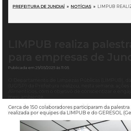
PREFEITURA DE JUNDIAÍ
»
NOTÍCIAS
»
LIMPUB REALI
LIMPUB realiza palest
para empresas de Jund
Publicada em 25/05/2025 às 11:05
O Departamento de Limpezas Públicas (LIMPUB), da 
(UGISP) da Prefeitura realizou, nesta semana, ações
Alimentícios, com o objetivo de conscientizar e enga
meio ambiente.
Cerca de 150 colaboradores participaram da palestra
realizada por equipes da LIMPUB e do GERESOL (Ge