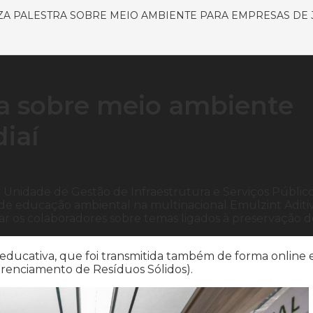
ZA PALESTRA SOBRE MEIO AMBIENTE PARA EMPRESAS DE 
ra sobre meio ambiente
iaí
Unidade de Gestão de Infraestrutura e Serviços Públic
 de educação ambiental na multinacional Emulzint Aditi
jar os colaboradores sobre temas ligados à preservação d
 educativa, que foi transmitida também de forma online 
renciamento de Resíduos Sólidos).