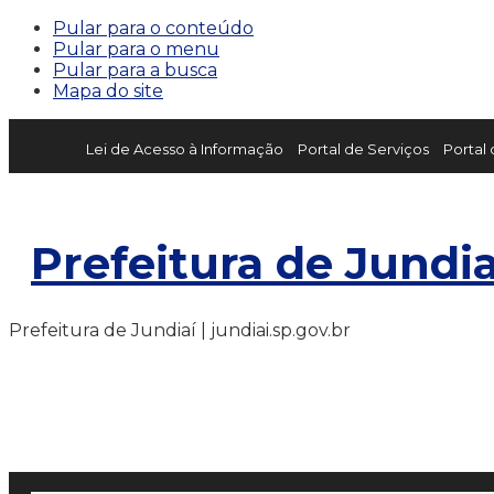
Pular para o conteúdo
Pular para o menu
Pular para a busca
Mapa do site
Lei de Acesso à Informação
Portal de Serviços
Portal
Prefeitura de Jundia
Prefeitura de Jundiaí | jundiai.sp.gov.br