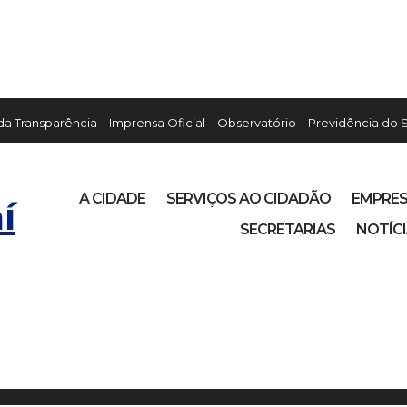
 da Transparência
Imprensa Oficial
Observatório
Previdência do 
A CIDADE
SERVIÇOS AO CIDADÃO
EMPRE
í
SECRETARIAS
NOTÍC