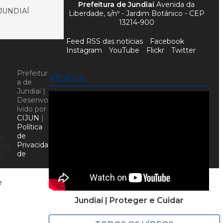
Prefeitura de Jundiaí
Avenida da
JUNDIAÍ
Liberdade, s/nº - Jardim Botânico - CEP
13214-900
Feed RSS das notícias
Facebook
Instagram
YouTube
Flickr
Twitter
Prefeitur
VÍDEOS
a de
Jundiaí |
Desenvo
lvido por
CIJUN
|
Política
de
os
Privacida
vos
de
o
e
Jundiaí | Proteger e Cuidar