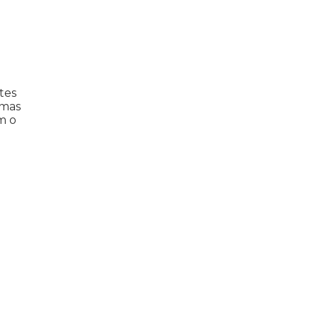
tes
emas
m o