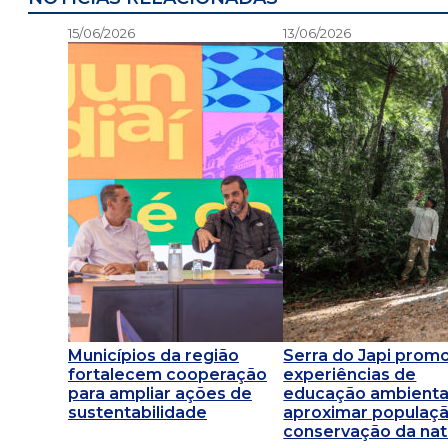
15/06/2026
13/06/2026
Municípios da região
Serra do Japi prom
fortalecem cooperação
experiências de
para ampliar ações de
educação ambienta
sustentabilidade
aproximar populaç
conservação da na