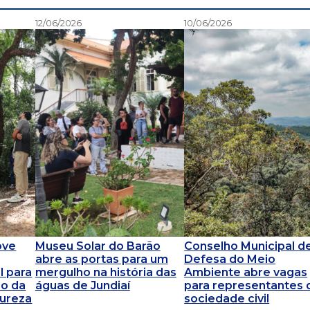
12/06/2026
10/06/2026
ove
Museu Solar do Barão
Conselho Municipal d
abre as portas para um
Defesa do Meio
l para
mergulho na história das
Ambiente abre vagas
ão da
águas de Jundiaí
para representantes 
tureza
sociedade civil