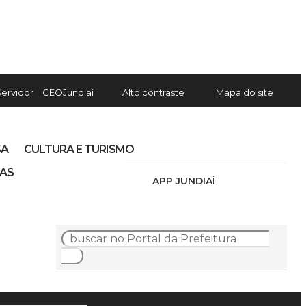
Servidor
GEOJundiaí
Alto contraste
Mapa do site
SA
CULTURA E TURISMO
IAS
APP JUNDIAÍ