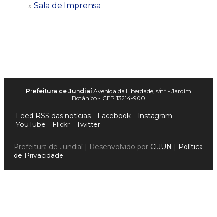
Sala de Imprensa
Prefeitura de Jundiaí
Avenida da Liberdade, s/nº - Jardim
Botânico - CEP 13214-900
Feed RSS das notícias
Facebook
Instagram
YouTube
Flickr
Twitter
Prefeitura de Jundiaí | Desenvolvido por
CIJUN
|
Política
de Privacidade