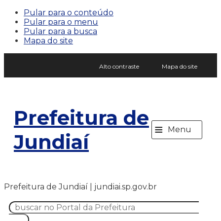
Pular para o conteúdo
Pular para o menu
Pular para a busca
Mapa do site
Alto contraste
Mapa do site
Prefeitura de
≡
Menu
Jundiaí
Prefeitura de Jundiaí | jundiai.sp.gov.br