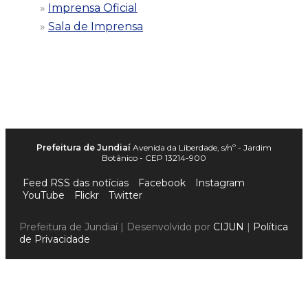
Imprensa Oficial
Sala de Imprensa
Prefeitura de Jundiaí
Avenida da Liberdade, s/nº - Jardim
Botânico - CEP 13214-900
Feed RSS das notícias
Facebook
Instagram
YouTube
Flickr
Twitter
Prefeitura de Jundiaí | Desenvolvido por
CIJUN
|
Política
de Privacidade