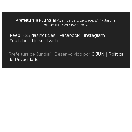
Prefeitura de Jundiaí
Avenida da Liberdade, s/nº - Jardim
Botânico - CEP 13214-900
Feed RSS das notícias
Facebook
Instagram
YouTube
Flickr
Twitter
Prefeitura de Jundiaí | Desenvolvido por
CIJUN
|
Política
de Privacidade