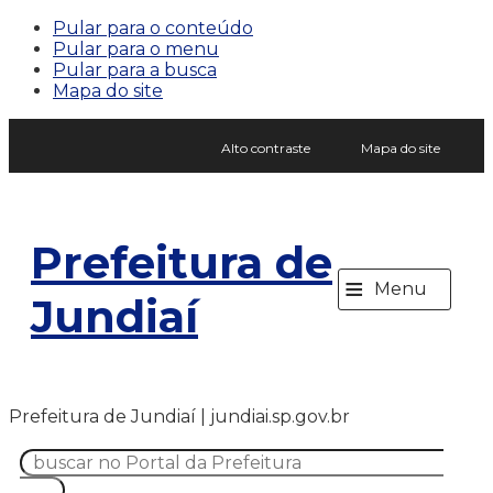
Pular para o conteúdo
Pular para o menu
Pular para a busca
Mapa do site
Alto contraste
Mapa do site
Prefeitura de
≡
Menu
Jundiaí
Prefeitura de Jundiaí | jundiai.sp.gov.br