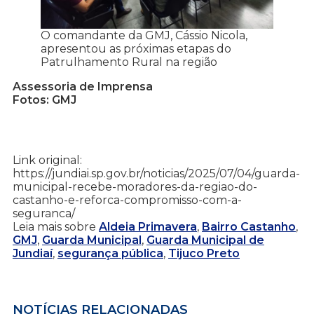
O comandante da GMJ, Cássio Nicola,
apresentou as próximas etapas do
Patrulhamento Rural na região
Assessoria de Imprensa
Fotos: GMJ
Link original:
https://jundiai.sp.gov.br/noticias/2025/07/04/guarda-
municipal-recebe-moradores-da-regiao-do-
castanho-e-reforca-compromisso-com-a-
seguranca/
Leia mais sobre
Aldeia Primavera
,
Bairro Castanho
,
GMJ
,
Guarda Municipal
,
Guarda Municipal de
Jundiaí
,
segurança pública
,
Tijuco Preto
NOTÍCIAS RELACIONADAS