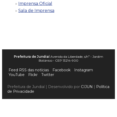
Imprensa Oficial
Sala de Imprensa
Prefeitura de Jundiaí
Avenida da Liberdade, s/nº - Jardim
Botânico - CEP 13214-900
Feed RSS das notícias
Facebook
Instagram
YouTube
Flickr
Twitter
Prefeitura de Jundiaí | Desenvolvido por
CIJUN
|
Política
de Privacidade