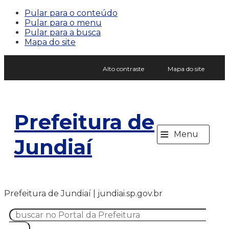
Pular para o conteúdo
Pular para o menu
Pular para a busca
Mapa do site
Alto contraste
Mapa do site
Prefeitura de
≡
Menu
Jundiaí
Prefeitura de Jundiaí | jundiai.sp.gov.br