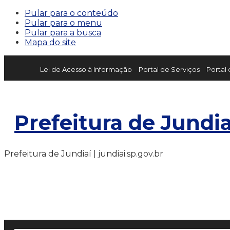
Pular para o conteúdo
Pular para o menu
Pular para a busca
Mapa do site
Lei de Acesso à Informação
Portal de Serviços
Portal
Prefeitura de Jundia
Prefeitura de Jundiaí | jundiai.sp.gov.br