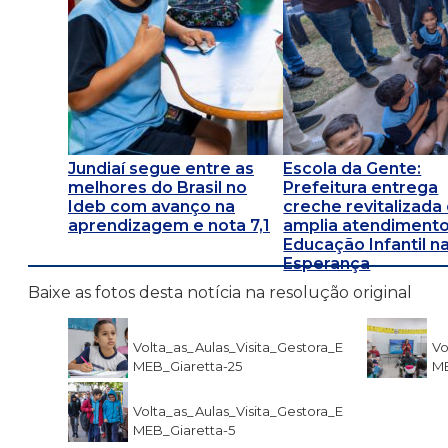
Jundiaí segue entre as
Escola da Gente:
melhores do Brasil no
Prefeitura entrega
Ideb com avanço na
creche revitalizada
aprendizagem e nota 7,1
amplia atendimento
Educação Infantil na
Esperança
Baixe as fotos desta notícia na resolução original
Volta_as_Aulas_Visita_Gestora_E
Vo
MEB_Giaretta-25
ME
Volta_as_Aulas_Visita_Gestora_E
MEB_Giaretta-5