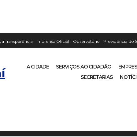
 da Transparência
Imprensa Oficial
Observatório
Previdência do 
A CIDADE
SERVIÇOS AO CIDADÃO
EMPRE
í
SECRETARIAS
NOTÍC