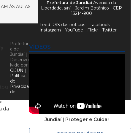
Prefeitura de Jundiaí
Avenida da
TAM ÀS AULAS
Liberdade, s/nº - Jardim Botânico - CEP
13214-900
Feed RSS das notícias
Facebook
Instagram
YouTube
Flickr
Twitter
,
Prefeitur
VÍDEOS
a de
Jundiaí |
Desenvo
lvido por
CIJUN
|
Política
de
a
Privacida
itou
de
º
a da
Jundiaí | Proteger e Cuidar