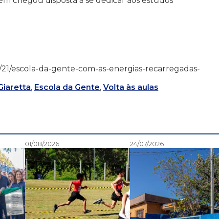
ém chegou disposta a se dedicar aos estudos
5/07/21/escola-da-gente-com-as-energias-recarregadas-
iaretta
,
Escola da Gente
,
Volta às aulas
01/08/2026
24/07/2026