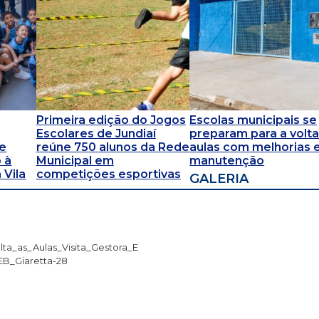
Primeira edição do Jogos
Escolas municipais se
Escolares de Jundiaí
preparam para a volta
 e
reúne 750 alunos da Rede
aulas com melhorias 
 à
Municipal em
manutenção
 Vila
competições esportivas
GALERIA
lta_as_Aulas_Visita_Gestora_E
B_Giaretta-28