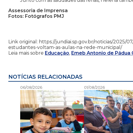
Junto com as saudades das férias, Helena tamb
Assessoria de Imprensa
Fotos: Fotógrafos PMJ
Link original: https://jundiai.sp.gov.br/noticias/202
estudantes-voltam-as-aulas-na-rede-municipal/
Leia mais sobre
Educação
,
Emeb Antonio de Pádua G
NOTÍCIAS RELACIONADAS
06/08/2026
01/08/2026