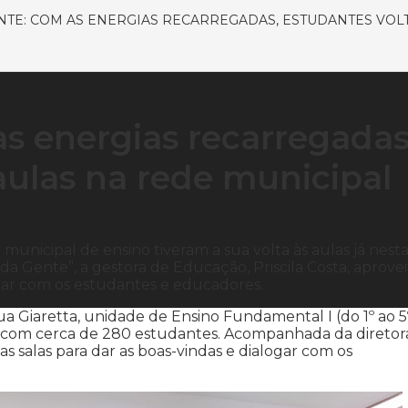
NTE: COM AS ENERGIAS RECARREGADAS, ESTUDANTES VOL
as energias recarregadas
aulas na rede municipal
 municipal de ensino tiveram a sua volta às aulas já nest
da Gente”, a gestora de Educação, Priscila Costa, aprove
ogar com os estudantes e educadores.
ua Giaretta, unidade de Ensino Fundamental I (do 1º ao 5
a com cerca de 280 estudantes. Acompanhada da diretor
as salas para dar as boas-vindas e dialogar com os