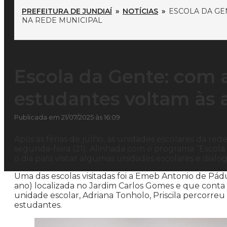
PREFEITURA DE JUNDIAÍ
»
NOTÍCIAS
»
ESCOLA DA GE
NA REDE MUNICIPAL
Escola da Gente: com 
estudantes voltam às 
Publicada em 21/07/2025 às 16:09
Após as férias de julho, as unidades escolares da rede
segunda-feira (21). Alinhada com o programa “Escola 
o dia para visitar algumas unidades escolares e dial
Uma das escolas visitadas foi a Emeb Antonio de Pád
ano) localizada no Jardim Carlos Gomes e que cont
unidade escolar, Adriana Tonholo, Priscila percorreu 
estudantes.