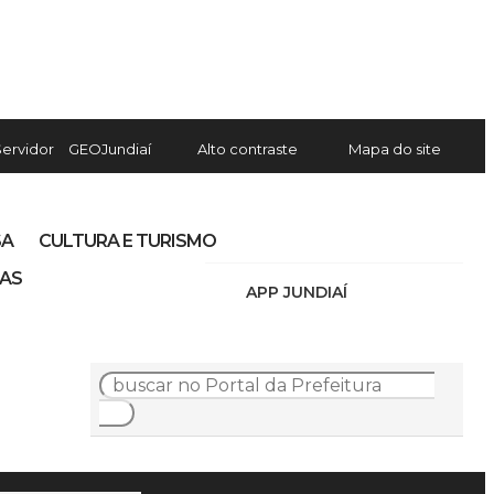
Servidor
GEOJundiaí
Alto contraste
Mapa do site
SA
CULTURA E TURISMO
IAS
APP JUNDIAÍ