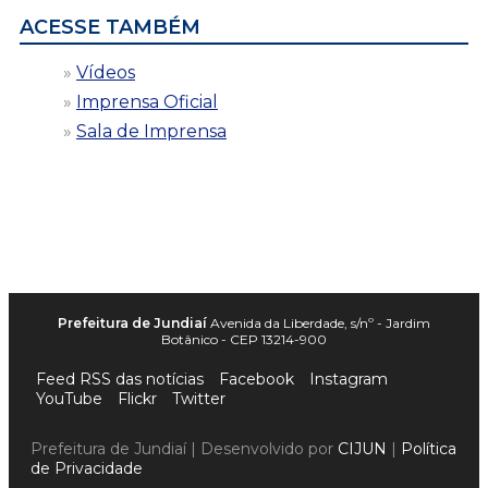
ACESSE TAMBÉM
Vídeos
Imprensa Oficial
Sala de Imprensa
Prefeitura de Jundiaí
Avenida da Liberdade, s/nº - Jardim
Botânico - CEP 13214-900
Feed RSS das notícias
Facebook
Instagram
YouTube
Flickr
Twitter
Prefeitura de Jundiaí | Desenvolvido por
CIJUN
|
Política
de Privacidade