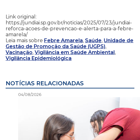
Link original:
https://jundiai.sp.gov.br/noticias/2025/07/23/jundiai-
reforca-acoes-de-prevencao-e-alerta-para-a-febre-
amarela/
Leia mais sobre
Febre Amarela
,
Saúde
,
Unidade de
Gestão de Promoção da Saúde (UGPS)
,
Vacinação
,
Vigilância em Saúde Ambiental
,
Vigilância Epidemiológica
NOTÍCIAS RELACIONADAS
04/08/2026