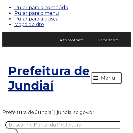
Pular para o conteúdo
Pular para o menu
Pular para a busca
Mapa do site
Alto contraste
Mapa do site
Prefeitura de
≡
Menu
Jundiaí
Prefeitura de Jundiaí | jundiai.sp.gov.br