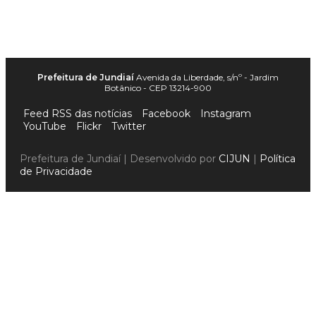
Prefeitura de Jundiaí
Avenida da Liberdade, s/nº - Jardim
Botânico - CEP 13214-900
Feed RSS das notícias
Facebook
Instagram
YouTube
Flickr
Twitter
Prefeitura de Jundiaí | Desenvolvido por
CIJUN
|
Política
de Privacidade