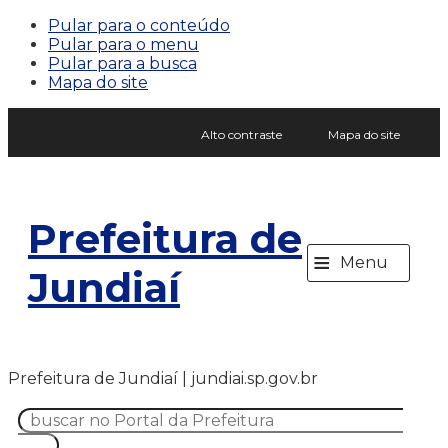
Pular para o conteúdo
Pular para o menu
Pular para a busca
Mapa do site
Alto contraste
Mapa do site
Prefeitura de
≡
Menu
Jundiaí
Prefeitura de Jundiaí | jundiai.sp.gov.br