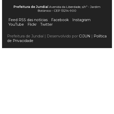
Prefeitura de Jundiaí
Avenida da Liberdade, s/nº - Jardim
Botânico - CEP 13214-900
Feed RSS das notícias
Facebook
Instagram
YouTube
Flickr
Twitter
Prefeitura de Jundiaí | Desenvolvido por
CIJUN
|
Política
de Privacidade