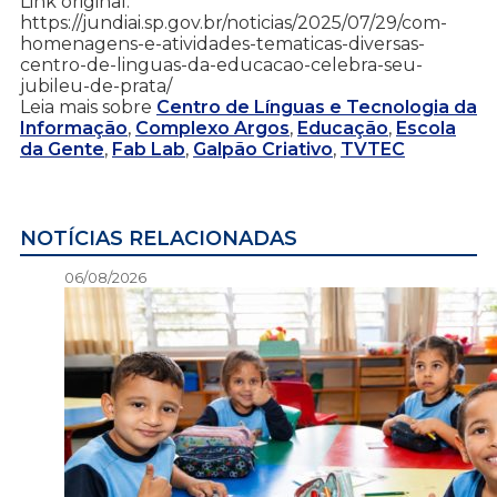
Link original:
https://jundiai.sp.gov.br/noticias/2025/07/29/com-
homenagens-e-atividades-tematicas-diversas-
centro-de-linguas-da-educacao-celebra-seu-
jubileu-de-prata/
Leia mais sobre
Centro de Línguas e Tecnologia da
Informação
,
Complexo Argos
,
Educação
,
Escola
da Gente
,
Fab Lab
,
Galpão Criativo
,
TVTEC
NOTÍCIAS RELACIONADAS
06/08/2026