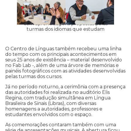
Kátia e Valdo participaram das vivências
com aprendizagens propostas pelas
turmas dos idiomas que estudam
O Centro de Línguas também recebeu uma linha
do tempo com os principais acontecimentos em
seus 25 anos de existência – material desenvolvido
no Fab Lab -, além de uma árvore de memórias e
painéis fotográficos com as atividades desenvolvidas
pelas turmas dos cursos.
Já no período noturno, a cerimônia com a presença
das autoridades foi realizada no auditório Elis
Regina, com tradução simultânea em Língua
Brasileira de Sinais (Libras), com diversas
homenagens a autoridades, professores e
estudantes envolvidos com o espaço.
As comemorações contaram também com uma
série de apresentações musicais. A abertura ficou