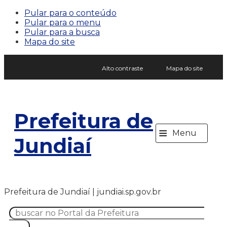
Pular para o conteúdo
Pular para o menu
Pular para a busca
Mapa do site
Alto contraste
Mapa do site
Prefeitura de
≡
Menu
Jundiaí
Prefeitura de Jundiaí | jundiai.sp.gov.br