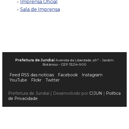
Imprensa Oficial
Sala de Imprensa
Prefeitura de Jundiaí
Avenida da Liberdade, s/nº - Jardim
Botânico - CEP 13214-900
Feed RSS das notícias
Facebook
Instagram
YouTube
Flickr
Twitter
Prefeitura de Jundiaí | Desenvolvido por
CIJUN
|
Política
de Privacidade