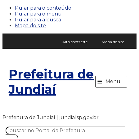
Pular para o conteúdo
Pular para o menu
Pular para a busca
Mapa do site
Alto contraste
Mapa do site
Prefeitura de
≡
Menu
Jundiaí
Prefeitura de Jundiaí | jundiai.sp.gov.br