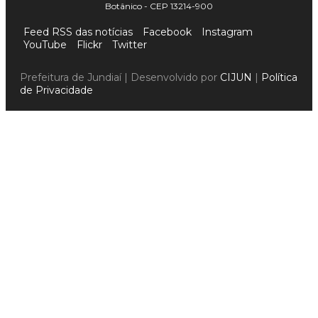
Botânico - CEP 13214-900
Feed RSS das notícias
Facebook
Instagram
YouTube
Flickr
Twitter
Prefeitura de Jundiaí | Desenvolvido por
CIJUN
|
Política
de Privacidade