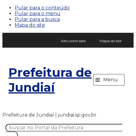
Pular para o conteúdo
Pular para o menu
Pular para a busca
Mapa do site
Alto contraste
Mapa do site
Prefeitura de
≡
Menu
Jundiaí
Prefeitura de Jundiaí | jundiai.sp.gov.br