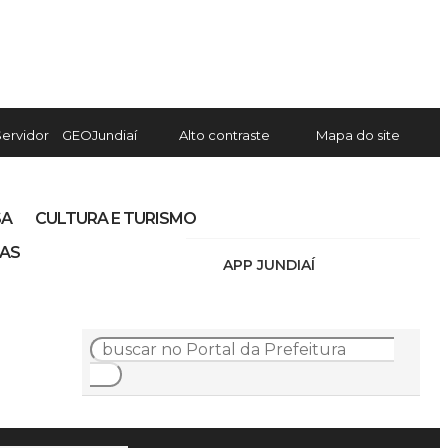
Servidor
GEOJundiaí
Alto contraste
Mapa do site
SA
CULTURA E TURISMO
IAS
APP JUNDIAÍ