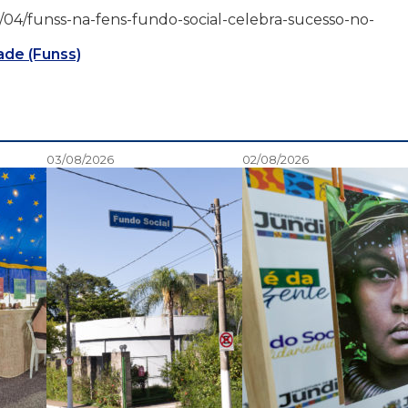
/09/04/funss-na-fens-fundo-social-celebra-sucesso-no-
ade (Funss)
03/08/2026
02/08/2026