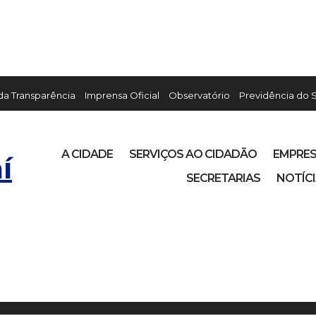
 da Transparência
Imprensa Oficial
Observatório
Previdência do 
A CIDADE
SERVIÇOS AO CIDADÃO
EMPRE
í
SECRETARIAS
NOTÍC