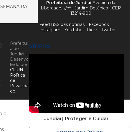
Prefeitura de Jundiaí
Avenida da
E SEMANA DA
Liberdade, s/nº - Jardim Botânico - CEP
13214-900
Feed RSS das notícias
Facebook
Instagram
YouTube
Flickr
Twitter
o
Prefeitur
VÍDEOS
a de
Jundiaí |
Desenvo
lvido por
CIJUN
|
Política
de
e
Privacida
om
de
o o
Jundiaí | Proteger e Cuidar
as