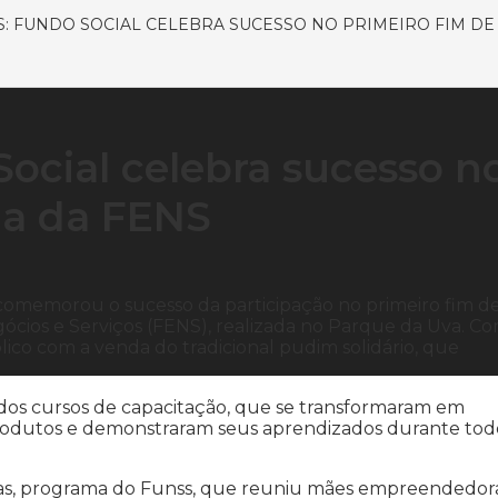
S: FUNDO SOCIAL CELEBRA SUCESSO NO PRIMEIRO FIM D
ocial celebra sucesso n
na da FENS
 comemorou o sucesso da participação no primeiro fim d
cios e Serviços (FENS), realizada no Parque da Uva. C
lico com a venda do tradicional pudim solidário, que
os cursos de capacitação, que se transformaram em
rodutos e demonstraram seus aprendizados durante tod
cas, programa do Funss, que reuniu mães empreendedor