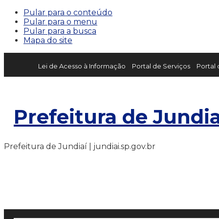
Pular para o conteúdo
Pular para o menu
Pular para a busca
Mapa do site
Lei de Acesso à Informação
Portal de Serviços
Portal
Prefeitura de Jundia
Prefeitura de Jundiaí | jundiai.sp.gov.br