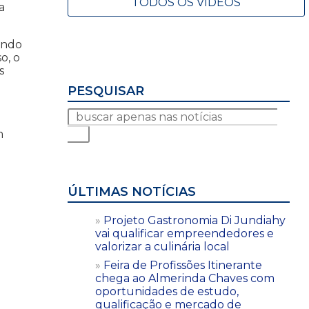
TODOS OS VÍDEOS
a
ando
o, o
s
PESQUISAR
m
ÚLTIMAS NOTÍCIAS
Projeto Gastronomia Di Jundiahy
vai qualificar empreendedores e
valorizar a culinária local
Feira de Profissões Itinerante
chega ao Almerinda Chaves com
oportunidades de estudo,
qualificação e mercado de