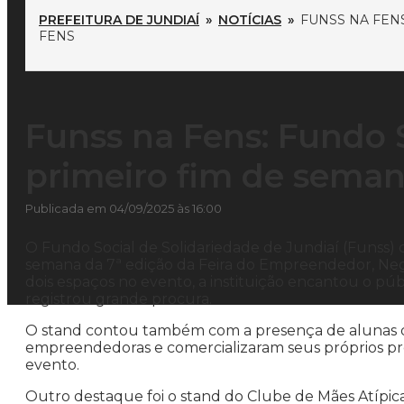
PREFEITURA DE JUNDIAÍ
»
NOTÍCIAS
»
FUNSS NA FEN
FENS
Funss na Fens: Fundo S
primeiro fim de sema
Publicada em 04/09/2025 às 16:00
O Fundo Social de Solidariedade de Jundiaí (Funss)
semana da 7ª edição da Feira do Empreendedor, Negó
dois espaços no evento, a instituição encantou o púb
registrou grande procura.
O stand contou também com a presença de alunas d
empreendedoras e comercializaram seus próprios p
evento.
Outro destaque foi o stand do Clube de Mães Atípi