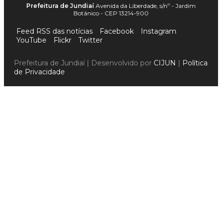
Prefeitura de Jundiaí
Avenida da Liberdade, s/nº - Jardim
Botânico - CEP 13214-900
Feed RSS das notícias
Facebook
Instagram
YouTube
Flickr
Twitter
Prefeitura de Jundiaí | Desenvolvido por
CIJUN
|
Política
de Privacidade