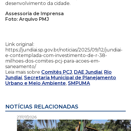
desenvolvimento da cidade.
Assessoria de Imprensa
Foto: Arquivo PMJ
Link original:
https://jundiai.sp.gov.br/noticias/2025/09/12/jundiai-
e-contemplada-com-investimento-de-r-38-
milhoes-dos-comites-pcj-para-acoes-em-
saneamento/
Leia mais sobre
Comitês PCJ
,
DAE Jundiaí
,
Rio
Jundiaí
,
Secretaria Municipal de Planejamento
Urbano e Meio Ambiente
,
SMPUMA
NOTÍCIAS RELACIONADAS
27/07/2026