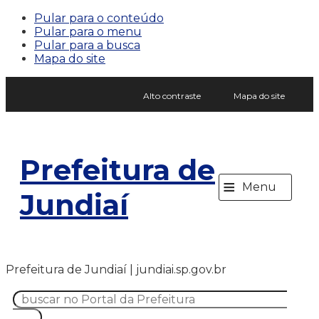
Pular para o conteúdo
Pular para o menu
Pular para a busca
Mapa do site
Alto contraste
Mapa do site
Prefeitura de
≡
Menu
Jundiaí
Prefeitura de Jundiaí | jundiai.sp.gov.br