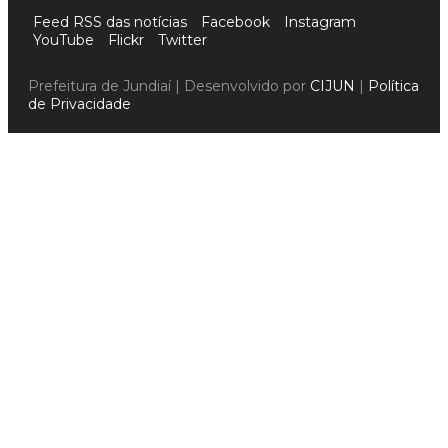
Feed RSS das notícias
Facebook
Instagram
YouTube
Flickr
Twitter
Prefeitura de Jundiaí | Desenvolvido por
CIJUN
|
Política
de Privacidade