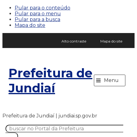
Pular para o conteúdo
Pular para o menu
Pular para a busca
Mapa do site
Alto contraste
Mapa do site
Prefeitura de
≡
Menu
Jundiaí
Prefeitura de Jundiaí | jundiai.sp.gov.br