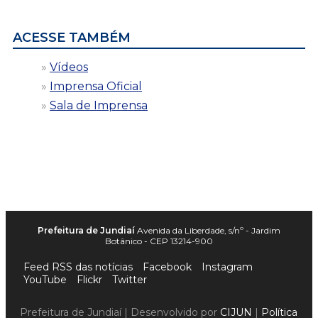
data
ACESSE TAMBÉM
Vídeos
Imprensa Oficial
Sala de Imprensa
Prefeitura de Jundiaí
Avenida da Liberdade, s/nº - Jardim
Botânico - CEP 13214-900
Feed RSS das notícias
Facebook
Instagram
YouTube
Flickr
Twitter
Prefeitura de Jundiaí | Desenvolvido por
CIJUN
|
Política