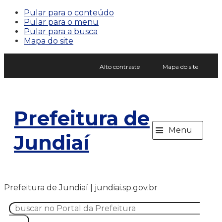
Pular para o conteúdo
Pular para o menu
Pular para a busca
Mapa do site
Alto contraste
Mapa do site
Prefeitura de
≡
Menu
Jundiaí
Prefeitura de Jundiaí | jundiai.sp.gov.br