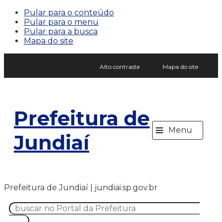
Pular para o conteúdo
Pular para o menu
Pular para a busca
Mapa do site
Alto contraste
Mapa do site
Prefeitura de
≡
Menu
Jundiaí
Prefeitura de Jundiaí | jundiai.sp.gov.br