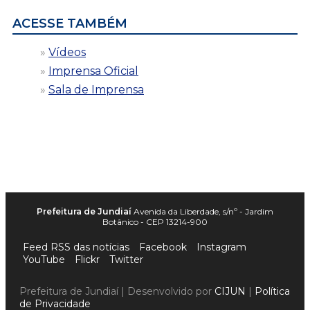
ACESSE TAMBÉM
Vídeos
Imprensa Oficial
Sala de Imprensa
Prefeitura de Jundiaí
Avenida da Liberdade, s/nº - Jardim
Botânico - CEP 13214-900
Feed RSS das notícias
Facebook
Instagram
YouTube
Flickr
Twitter
Prefeitura de Jundiaí | Desenvolvido por
CIJUN
|
Política
de Privacidade