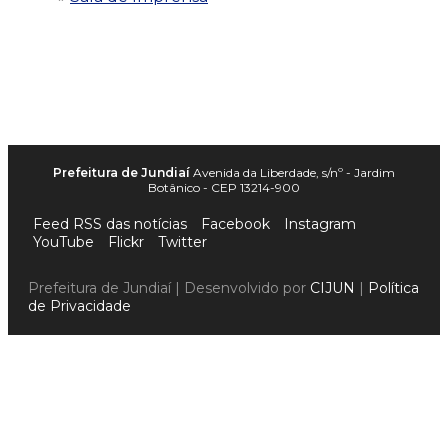
Prefeitura de Jundiaí
Avenida da Liberdade, s/nº - Jardim
Botânico - CEP 13214-900
Feed RSS das notícias
Facebook
Instagram
YouTube
Flickr
Twitter
Prefeitura de Jundiaí | Desenvolvido por
CIJUN
|
Política
de Privacidade