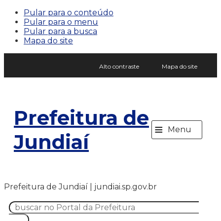
Pular para o conteúdo
Pular para o menu
Pular para a busca
Mapa do site
Alto contraste
Mapa do site
Prefeitura de
≡
Menu
Jundiaí
Prefeitura de Jundiaí | jundiai.sp.gov.br