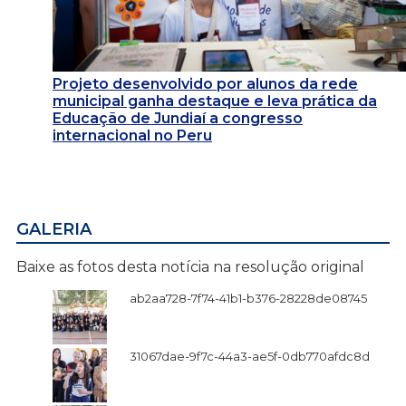
Projeto desenvolvido por alunos da rede
municipal ganha destaque e leva prática da
Educação de Jundiaí a congresso
internacional no Peru
GALERIA
Baixe as fotos desta notícia na resolução original
ab2aa728-7f74-41b1-b376-28228de08745
31067dae-9f7c-44a3-ae5f-0db770afdc8d