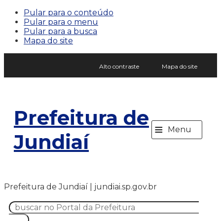
Pular para o conteúdo
Pular para o menu
Pular para a busca
Mapa do site
Alto contraste
Mapa do site
Prefeitura de
≡
Menu
Jundiaí
Prefeitura de Jundiaí | jundiai.sp.gov.br