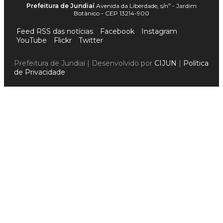
Prefeitura de Jundiaí
Avenida da Liberdade, s/nº - Jardim
Botânico - CEP 13214-900
Feed RSS das notícias
Facebook
Instagram
YouTube
Flickr
Twitter
Prefeitura de Jundiaí | Desenvolvido por
CIJUN
|
Política
de Privacidade