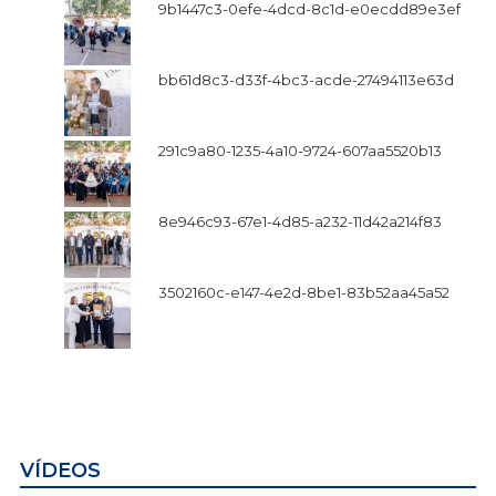
9b1447c3-0efe-4dcd-8c1d-e0ecdd89e3ef
bb61d8c3-d33f-4bc3-acde-27494113e63d
291c9a80-1235-4a10-9724-607aa5520b13
8e946c93-67e1-4d85-a232-11d42a214f83
3502160c-e147-4e2d-8be1-83b52aa45a52
VÍDEOS